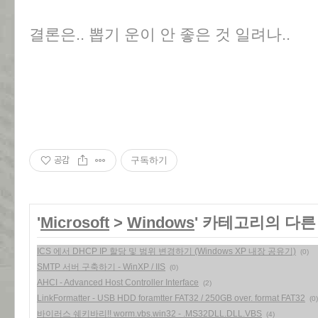
결론은.. 뽑기 운이 안 좋은 것 일려나..
공감
구독하기
'
Microsoft
>
Windows
' 카테고리의 다른
ICS 에서 DHCP IP 할당 및 범위 변경하기 (Windows XP 내장 공유기)
(0)
SMTP 서버 구축하기 - WinXP / IIS
(0)
AHCI - Advanced Host Controller Interface
(2)
LinkFormatter - USB HDD foramtter FAT32 / 250GB over. format FAT32
(0)
바이러스 쉐키바리!! worm.vbs.win32 - .MS32DLL.DLL.VBS
(4)