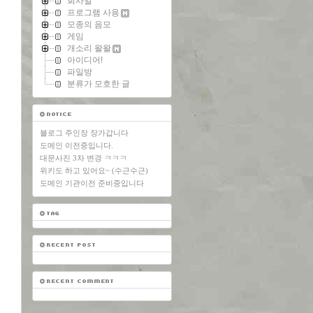
회사일
프로그램 사용
모종의 음모
게임
개소리 왈왈
아이디어!
파일방
분류가 모호한 글
블로그 주인장 장가갑니다
도메인 이전중입니다.
대문사진 3차 변경 ㅋㅋㅋ
위키도 하고 있어요~ (수근수근)
도메인 기관이전 준비중입니다