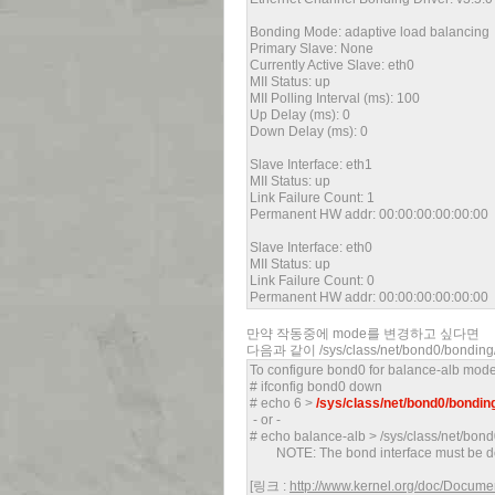
Bonding Mode: adaptive load balancing
Primary Slave: None
Currently Active Slave: eth0
MII Status: up
MII Polling Interval (ms): 100
Up Delay (ms): 0
Down Delay (ms): 0
Slave Interface: eth1
MII Status: up
Link Failure Count: 1
Permanent HW addr: 00:00:00:00:00:00
Slave Interface: eth0
MII Status: up
Link Failure Count: 0
Permanent HW addr: 00:00:00:00:00:00
만약 작동중에 mode를 변경하고 싶다면
다음과 같이 /sys/class/net/bond0/bo
To configure bond0 for balance-alb mode
# ifconfig bond0 down
# echo 6 >
/sys/class/net/bond0/bondi
- or -
# echo balance-alb > /sys/class/net/bo
NOTE: The bond interface must be 
[링크 :
http://www.kernel.org/doc/Documen