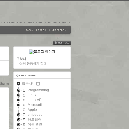
FEED
구차니
나란히 동등하게 함께
잡동사니
Ubuntu
Programming
Linux
Linux API
Microsoft
Apple
embeded
하드웨어
이론 관련