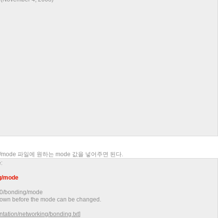
nding/mode 파일에 원하는 mode 값을 넣어주면 된다.
:
ng/mode
nd0/bonding/mode
down before the mode can be changed.
tation/networking/bonding.txt
]