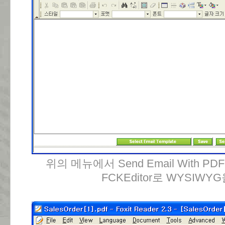
위의 메뉴에서 Send Email With P
FCKEditor로 WYSIWY