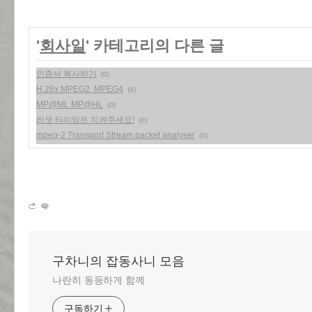
'
회사일
' 카테고리의 다른 글
인증서 복사하기
(0)
H.26x MPEG2, MPEG4
(6)
MP@ML MP@HL
(0)
리셋 타이밍은 지켜주세요!
(0)
mpeg-2 Transport Stream packet analyser
(0)
구차니의 잡동사니 모음
나란히 동등하게 함께
구독하기