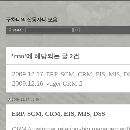
구차니의 잡동사니 모음
'crm'에 해당되는 글 2건
2009.12.17
ERP, SCM, CRM, EIS, MIS, D
2009.12.16
2
vtiger CRM
2009. 12. 17. 13:50
ERP, SCM, CRM, EIS, MIS, DSS
CRM (customer relationship managem