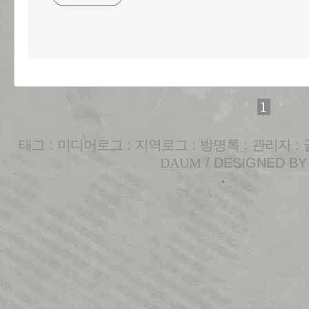
1
태그
:
미디어로그
:
지역로그
:
방명록
:
관리자
:
DAUM
/ DESIGNED B