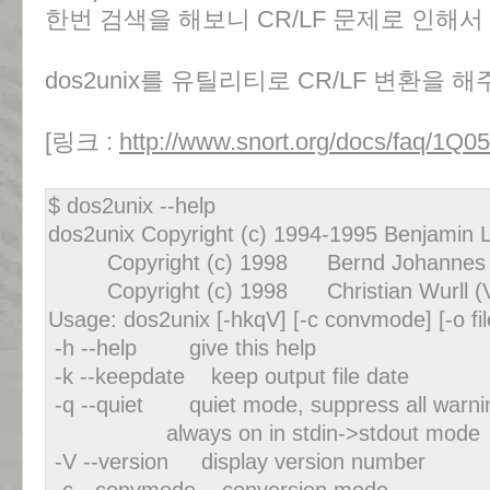
한번 검색을 해보니 CR/LF 문제로 인해서
dos2unix를 유틸리티로 CR/LF 변환을 
[링크 :
http://www.snort.org/docs/faq/1Q0
$ dos2unix --help
dos2unix Copyright (c) 1994-1995 Benjamin L
Copyright (c) 1998 Bernd Johannes Wu
Copyright (c) 1998 Christian Wurll (Ve
Usage: dos2unix [-hkqV] [-c convmode] [-o file ..
-h --help give this help
-k --keepdate keep output file date
-q --quiet quiet mode, suppress all warni
always on in stdin->stdout mode
-V --version display version number