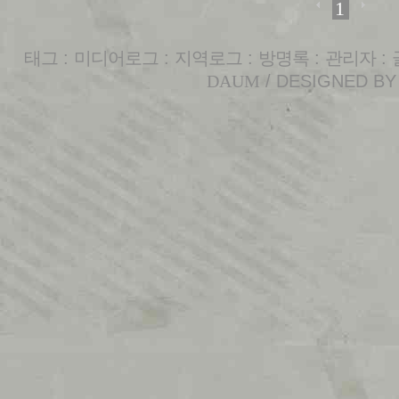
1
태그
:
미디어로그
:
지역로그
:
방명록
:
관리자
:
DAUM
/ DESIGNED B