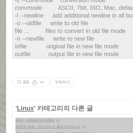
-c --convmode conversion mode
convmode ASCII, 7bit, ISO, Mac, default
-l --newline add additional newline in all 
-o --oldfile write to old file
file ... files to convert in old file mode
-n --newfile write to new file
infile original file in new file mode
outfile output file in new file mode
공감
구독하기
'
Linux
' 카테고리의 다른 글
ghex - gnome hex editor
(0)
for문의 효과 - 코드사이즈 줄이기(리눅스)
(0)