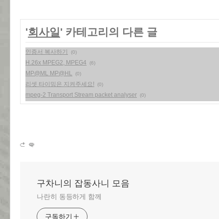
'
회사일
' 카테고리의 다른 글
인증서 복사하기
(0)
H.26x MPEG2, MPEG4
(6)
MP@ML MP@HL
(0)
리셋 타이밍은 지켜주세요!
(0)
mpeg-2 Transport Stream packet analyser
(0)
구차니의 잡동사니 모음
나란히 동등하게 함께
구독하기