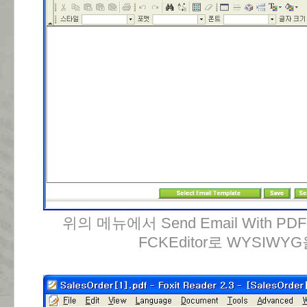
위의 메뉴에서 Send Email With P
FCKEditor로 WYSIWY