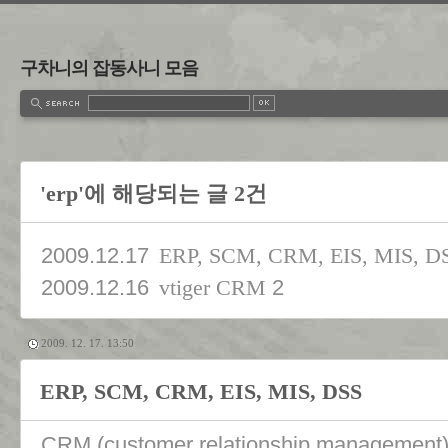
구차니의 잡동사니 모음
'erp'에 해당되는 글 2건
2009.12.17
ERP, SCM, CRM, EIS, MIS, D
2009.12.16
2
vtiger CRM
2009. 12. 17. 13:50
ERP, SCM, CRM, EIS, MIS, DSS
CRM (customer relationship managem