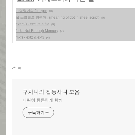
ls 명령어의 file type
(0)
쉘 스크립트 명령어 . (meaning of dot in sheel script)
(0)
execl() - excute a file
(0)
fork : Not Enough Memory
(2)
mkfs - ext2 & ext3
(4)
구차니의 잡동사니 모음
나란히 동등하게 함께
구독하기