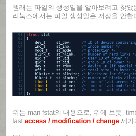
원래는 파일의 생성일을 알아보려고 찾았는
리눅스에서는 파일 생성일은 저장을 안한다
01
struct
stat
02
{
03
dev_t st_dev;
/* ID of device containin
04
ino_t st_ino;
/* inode number */
05
mode_t st_mode;
/* protection */
06
nlink_t st_nlink;
/* number of hard links *
07
uid_t st_uid;
/* user ID of owner */
08
gid_t st_gid;
/* group ID of owner */
09
dev_t st_rdev;
/* device ID (if special 
10
off_t st_size;
/* total size, in bytes *
11
blksize_t st_blksize;
/* blocksize for filesyst
12
blkcnt_t st_blocks;
/* number of blocks alloc
13
time_t
st_atime;
/* time of last access */
14
time_t
st_mtime;
/* time of last modificat
15
time_t
st_ctime;
/* time of last status ch
16
};
위는 man fstat의 내용으로, 위에 보듯, 
last
access / modification / change
세가