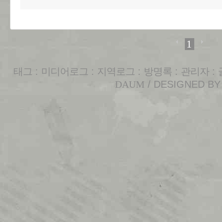
1
태그
:
미디어로그
:
지역로그
:
방명록
:
관리자
:
DAUM
/ DESIGNED B