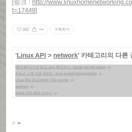
[링크 :
http://www.linuxhomenetworking.c
t=17449
]
공감
구독하기
'
Linux API
>
network
' 카테고리의 다른 
[확인중] 이더넷 링크 상태 확인하기 - howto get link status
(0)
리눅스 소켓 프로그래밍 - linux socket programming
(0)
Linux File Descriptor / File pointer
(0)
getline()
(0)
fork에 관한 짧은 이야기
(2)