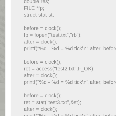
double res;
FILE *fp;
struct stat st;
before = clock();
fp = fopen("test.txt","rb");
after = clock();
printf("%d - %d = %d tick\n",after, before,
before = clock();
ret = access("test2.txt",F_OK);
after = clock();
printf("%d - %d = %d tick\n",after, before,
before = clock();
ret = stat("test3.txt",&st);
after = clock();
printf("%d - %d = %d tick\n",after, before,