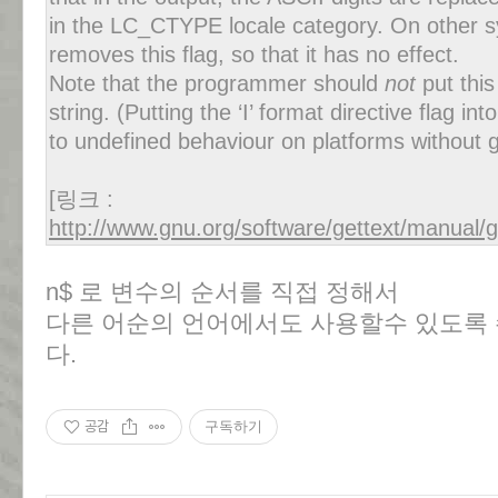
in the
LC_CTYPE
locale category. On other 
removes this flag, so that it has no effect.
Note that the programmer should
not
put this
string. (Putting the ‘
I
’ format directive flag int
to undefined behaviour on platforms without g
[링크 :
http://www.gnu.org/software/gettext/manual/
n$ 로 변수의 순서를 직접 정해서
다른 어순의 언어에서도 사용할수 있도록 
다.
공감
구독하기