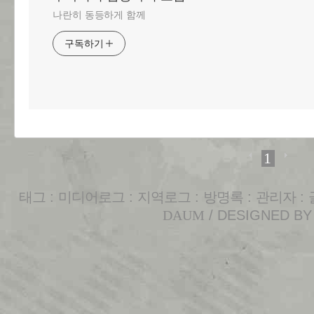
나란히 동등하게 함께
구독하기
1
태그
:
미디어로그
:
지역로그
:
방명록
:
관리자
:
DAUM
/ DESIGNED B