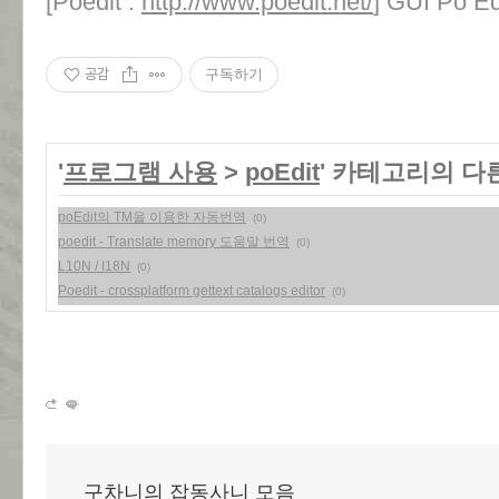
[Poedit :
http://www.poedit.net/
] GUI Po Ed
공감
구독하기
'
프로그램 사용
>
poEdit
' 카테고리의 다
poEdit의 TM을 이용한 자동번역
(0)
poedit - Translate memory 도움말 번역
(0)
L10N / I18N
(0)
Poedit - crossplatform gettext catalogs editor
(0)
구차니의 잡동사니 모음