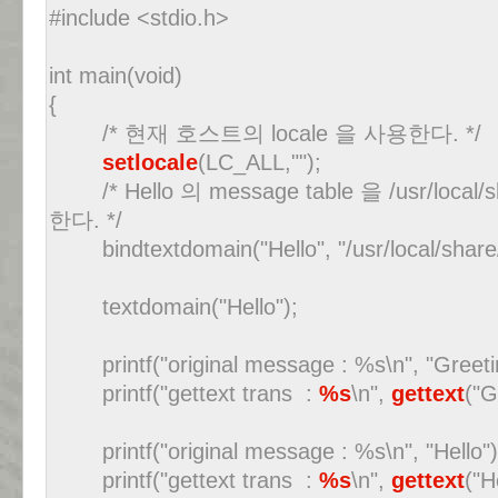
#include <stdio.h>
int main(void)
{
/* 현재 호스트의 locale 을 사용한다. */
setlocale
(LC_ALL,"");
/* Hello 의 message table 을 /usr/loca
한다. */
bindtextdomain("Hello", "/usr/local/share/
textdomain("Hello");
printf("original message : %s\n", "Greeti
printf("gettext trans :
%s
\n",
gettext
("G
printf("original message : %s\n", "Hello")
printf("gettext trans :
%s
\n",
gettext
("H