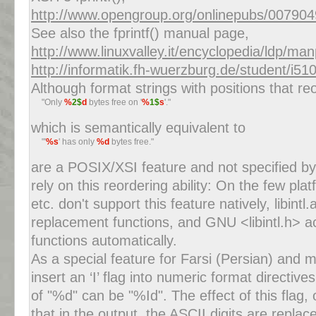
http://www.opengroup.org/onlinepubs/00790497
See also the fprintf() manual page,
http://www.linuxvalley.it/encyclopedia/ldp/ma
http://informatik.fh-wuerzburg.de/student/i51
Although format strings with positions that r
     "Only 
%
2$
d
 bytes free on '
%
1$
s
'."
which is semantically equivalent to
     "'
%s
' has only 
%d
 bytes free."
are a POSIX/XSI feature and not specified by
rely on this reordering ability: On the few pl
etc. don't support this feature natively,
libintl.
replacement functions, and GNU
<libintl.h>
ac
functions automatically.
As a special feature for Farsi (Persian) and 
insert an ‘
I
’ flag into numeric format directive
of
"%d"
can be
"%Id"
. The effect of this fla
that in the output, the ASCII digits are replace