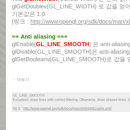
glGetDoublev(GL_LINE_WIDTH) 로 값을
기본값은 1.0
[링크 :
http://www.opengl.org/sdk/docs/man/x
== Anti aliasing ===
glEnable(
GL_LINE_SMOOTH
) 은 anti-ali
glDisable(GL_LINE_SMOOTH)은 anti-alia
glGetBooleanv(GL_LINE_SMOOTH)로 
더보기
GL_LINE_SMOOTH
If enabled, draw lines with correct filtering. Otherwise, draw aliased lines.
[링크 :
http://www.opengl.org/sdk/docs/man/xhtml/glEnable.xml
]