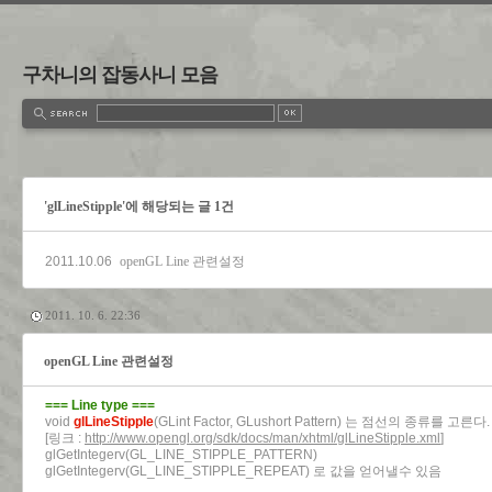
구차니의 잡동사니 모음
'glLineStipple'에 해당되는 글 1건
2011.10.06
openGL Line 관련설정
2011. 10. 6. 22:36
openGL Line 관련설정
=== Line type ===
void
glLineStipple
(GLint Factor, GLushort Pattern) 는 점선의 종류를 고른다.
[링크 :
http://www.opengl.org/sdk/docs/man/xhtml/glLineStipple.xml
]
glGetIntegerv(GL_LINE_STIPPLE_PATTERN)
glGetIntegerv(GL_LINE_STIPPLE_REPEAT) 로 값을 얻어낼수 있음