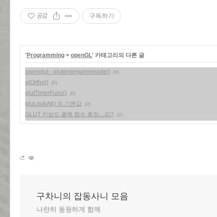
공감
구독하기
'
Programming
>
openGL
' 카테고리의 다른 글
openglut - glutentergamemode()
(0)
glOrtho()
(0)
glutTimerFunc()
(0)
gluLookAt() 의 기본값
(0)
GLUT 키보드 콜백 함수 총정....리?
(2)
구차니의 잡동사니 모음
나란히 동등하게 함께