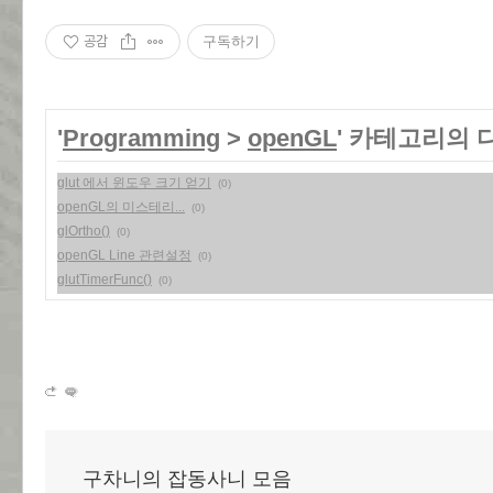
공감
구독하기
'
Programming
>
openGL
' 카테고리의 
glut 에서 윈도우 크기 얻기
(0)
openGL의 미스테리...
(0)
glOrtho()
(0)
openGL Line 관련설정
(0)
glutTimerFunc()
(0)
구차니의 잡동사니 모음