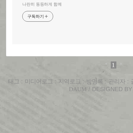
나란히 동등하게 함께
구독하기
1
태그
:
미디어로그
:
지역로그
:
방명록
:
관리자
:
DAUM
/ DESIGNED B