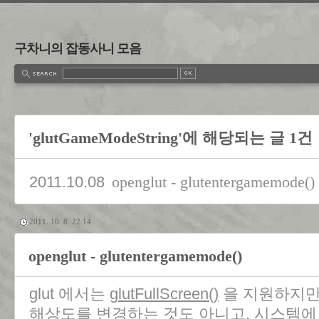
구차니의 잡동사니 모음
'glutGameModeString'에 해당되는 글 1건
2011.10.08
openglut - glutentergamemode()
2011. 10. 8. 22:14
openglut - glutentergamemode()
glut 에서는
glutFullScreen()
을 지원하지
해상도를 변경하는 것도 아니고, 시스템에