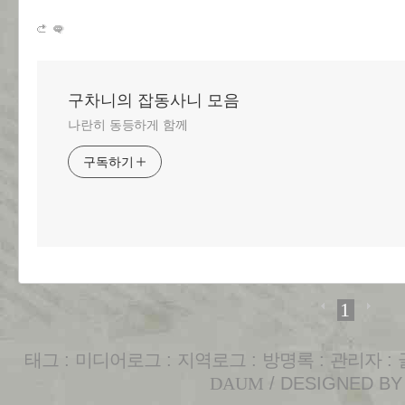
구차니의 잡동사니 모음
나란히 동등하게 함께
구독하기
1
태그
:
미디어로그
:
지역로그
:
방명록
:
관리자
:
DAUM
/ DESIGNED B