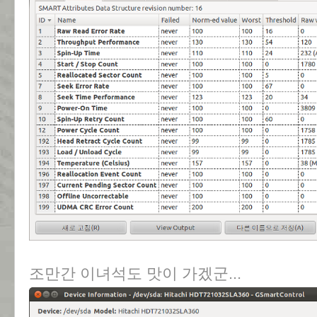
조만간 이녀석도 맛이 가겠군...