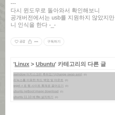
---
다시 윈도우로 돌아와서 확인해보니
공개버전에서는 usb를 지원하지 않았지만, 
니 인식을 한다 -_-
공감
구독하기
'
Linux
>
Ubuntu
' 카테고리의 다른 글
xwindow 터치스크린 축뒤집기(change swap axis)
(0)
리눅스를 이용한 하드 백업 및 마운트
(0)
wget -r 로 웹 사이트 통채로 끌어오기
(0)
ubuntu netboot image download
(0)
ubuntu 11.10 에 tftp 설치하기
(0)