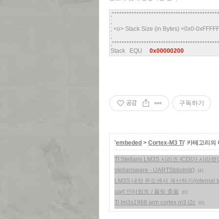
;*******************************************
;
; <o> Stack Size (in Bytes) <0x0-0xFFFF
;
;*******************************************
Stack EQU
0x00000200
공감
구독하기
'
embeded
>
Cortex-M3 Ti
' 카테고리의 
TI Stellaris LM3S 시리즈 ICDI가 사라졌
stellarisware - UARTStdioInit()
(4)
LM3S 내장 온도센서 계산하기(internal tem
uart 인터럽트 / 폴링 충돌
(0)
Ti lm3s1968 arm cortex m3 i2c
(0)