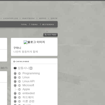
FEED
구차니
나란히 동등하게 함께
잡동사니
-M3 Ti
Programming
Linux
Linux API
Microsoft
Apple
embeded
하드웨어
이론 관련