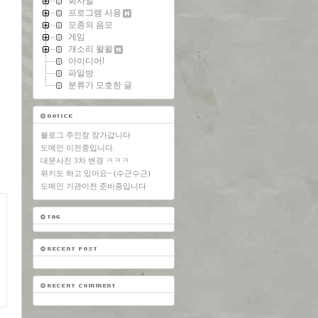
회사일
프로그램 사용
모종의 음모
게임
개소리 왈왈
아이디어!
파일방
분류가 모호한 글
블로그 주인장 장가갑니다
도메인 이전중입니다.
대문사진 3차 변경 ㅋㅋㅋ
위키도 하고 있어요~ (수근수근)
도메인 기관이전 준비중입니다