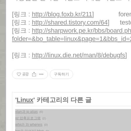
[링크 :
http://blog.foxb.kr/211
] foremos
[링크 :
http://shared.tistory.com/64
] testd
[링크 :
http://sharpwork.pe.kr/bbs/board.p
folder=&bo_table=linux&page=1&bbs_id=
[링크 :
http://linux.die.net/man/8/debugfs
]
공감
구독하기
'
Linux
' 카테고리의 다른 글
vlan과 ip alias
(0)
xz 압축프로그램
(2)
which 와 whereis
(0)