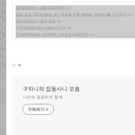
stellarisware - UARTStdioInit()
(4)
KEIL 프로그램의 stack 크기 증설을 위해 startup_rvmdk.S를 수정하기
(0)
uart 인터럽트 / 폴링 충돌
(0)
Ti lm3s1968 arm cortex m3 i2c
(0)
TI stellarisware / driverlib 기본설정 (uart예제)
(4)
구차니의 잡동사니 모음
나란히 동등하게 함께
구독하기