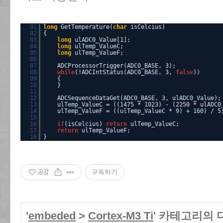
01
long
GetTemperature(
char
isCelcius)
02
{
03
long
ulADC0_Value[1];
04
long
ulTemp_ValueC;
05
long
ulTemp_ValueF;
06
07
ADCProcessorTrigger(ADC0_BASE, 3);
08
while
(!ADCIntStatus(ADC0_BASE, 3,
false
))
09
{
10
}
11
12
ADCSequenceDataGet(ADC0_BASE, 3, ulADC0_Value);
13
ulTemp_ValueC = ((1475 * 1023) - (2250 * ulADC0
14
ulTemp_ValueF = ((ulTemp_ValueC * 9) + 160) / 5
15
16
if
(isCelcius)
return
ulTemp_ValueC;
17
return
ulTemp_ValueF;
18
}
공감
구독하기
'
embeded
>
Cortex-M3 Ti
' 카테고리의 