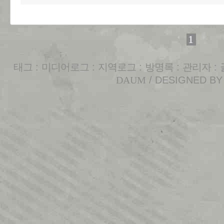
1
태그
:
미디어로그
:
지역로그
:
방명록
:
관리자
:
DAUM
/ DESIGNED B