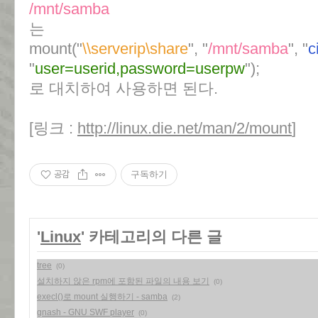
/mnt/samba
는
mount("
\\serverip\share
", "
/mnt/samba
", "
c
"
user=userid,password=userpw
");
로 대치하여 사용하면 된다.
[링크 :
http://linux.die.net/man/2/mount
]
공감
구독하기
'
Linux
' 카테고리의 다른 글
tree
(0)
설치하지 않은 rpm에 포함된 파일의 내용 보기
(0)
execl()로 mount 실행하기 - samba
(2)
gnash - GNU SWF player
(0)