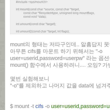
#include <sys/mount.h>
int mount(const char *source, const char *target,
const char *filesystemtype, unsigned long mountflags,
const void *data);
int umount(const char *target);
int umount2(const char *target, int flags);
mount의 형태는 저따구인데.. 알흠답지 못하
아무튼 cifs를 마운트 하기 위해서는 "-o
user=userid,password=userpw" 라
mount() 함수에서 사용하려니.... 오잉?
몇번 실험해보니
"-o"를 제외하고 나머지 값을 data에 넘겨
$ mount -t
cifs
-o
user=userid,password=