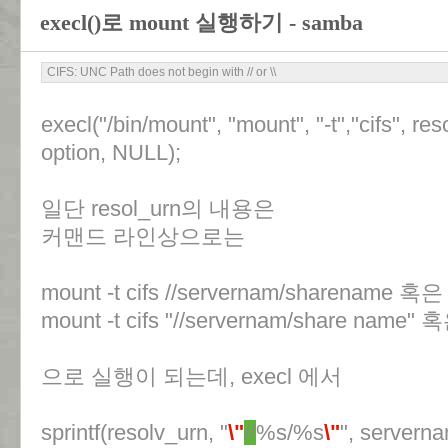
execl()로 mount 실행하기 - samba
CIFS: UNC Path does not begin with // or \\
execl("/bin/mount", "mount", "-t","cifs", re
option, NULL);
일단 resol_urn의 내용은
커맨드 라인상으로는
mount -t cifs //servernam/sharename 혹은
mount -t cifs "//servernam/share name" 
으로 실행이 되는데, execl 에서
sprintf(resolv_urn, "
\"
//
%s/%s
\"
", servern