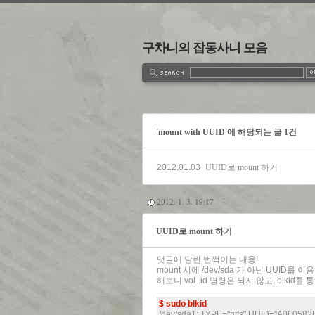
구차니의 잡동사니 모음
estbook
Admin
Write
'mount with UUID'에 해당되는 글 1건
2012.01.03
UUID로 mount 하기
2012. 1. 3. 19:17
UUID로 mount 하기
댓글에 달린 번쩍이는 내용!
mount 시에 /dev/sda 가 아닌 UUI
해보니 vol_id 명령은 되지 않고, blkid를
$ sudo blkid
/dev/sda1: TYPE="ntfs" UUID="A0F058