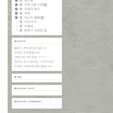
회사일
프로그램 사용
모종의 음모
게임
개소리 왈왈
아이디어!
파일방
분류가 모호한 글
블로그 주인장 장가갑니다
도메인 이전중입니다.
대문사진 3차 변경 ㅋㅋㅋ
위키도 하고 있어요~ (수근수근)
도메인 기관이전 준비중입니다