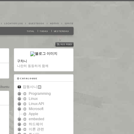
FEED
구차니
나란히 동등하게 함께
잡동사니
Ubuntu
Programming
Linux
Linux API
Microsoft
Apple
embeded
하드웨어
이론 관련