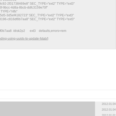
-9c92-2f31738469e8" SEC_TYPE="ext2" TYPE="ext3"
f-9bcc-4d8a-8bcb-ddfc3159e70f"
TYPE="ntfs"
-a5d5-3d5ef4182723" SEC_TYPE="ext2" TYPE="ext3"
-8196-c816df0b7aa8" SEC_TYPE="ext2" TYPE="ext3"
f0b7aa8 /disk2p2 ext3 defaults,errors=rem
finding-using-uuids-to-update-fstab/
]
2012.01.04
2012.01.04
2012.01.01