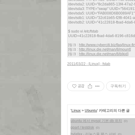
/dev/sda2: UUID="8c2da865-13f4-47a2
/dev/sda3: TYPE="swap" UUID="5641913
/dev/sda5: UUID="FAB008D6B0089AF1" 
/dev/sdb1: UUID="32c61b65-f2f8-4041
/dev/sdb2: UUID="41c22818-fbad-4da6
$ sudo vi /etc/fstab
UUID=41c22818-fbad-4da6-8196-c816d
[링크 :
http://www.cyberciti.biz/faq/linux-
[링크 :
http://linux.die.net/man/8/mount
]
[링크 :
http://linux.die.net/man/8/blkid
]
2011/03/22 - [Linux] - fstab
공감
구독하기
'
Linux
>
Ubuntu
' 카테고리의 다른 글
ubuntu 에서 mysql 기본 db 위치
(0)
gpart / testdisk
(0)
hylafax - 리눅스용 팩스 서버
(0)