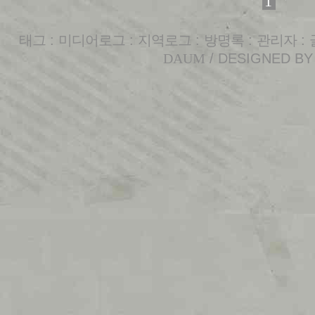
1
태그
:
미디어로그
:
지역로그
:
방명록
:
관리자
:
DAUM
/ DESIGNED B