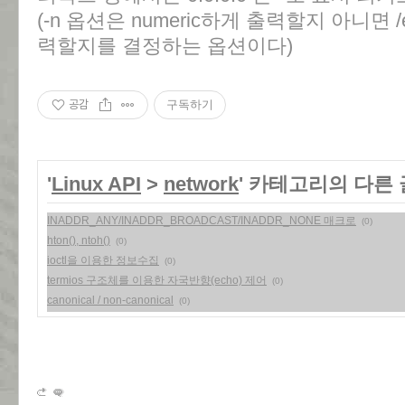
(-n 옵션은 numeric하게 출력할지 아니면 /e
력할지를 결정하는 옵션이다)
공감
구독하기
'
Linux API
>
network
' 카테고리의 다른 
INADDR_ANY/INADDR_BROADCAST/INADDR_NONE 매크로
(0)
hton(), ntoh()
(0)
ioctl을 이용한 정보수집
(0)
termios 구조체를 이용한 자국반향(echo) 제어
(0)
canonical / non-canonical
(0)