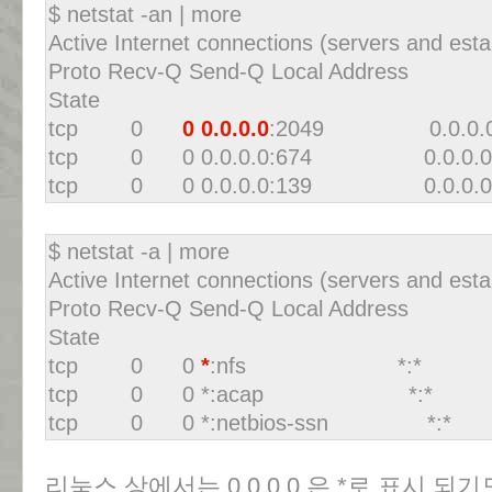
$ netstat -an | more
Active Internet connections (servers and esta
Proto Recv-Q Send-Q Local Addre
State
tcp 0
0 0.0.0.0
:2049 0.0.0
tcp 0 0 0.0.0.0:674 0.0.
tcp 0 0 0.0.0.0:139 0.0.
$ netstat -a | more
Active Internet connections (servers and esta
Proto Recv-Q Send-Q Local Addre
State
tcp 0 0
*
:nfs *:* 
tcp 0 0 *:acap *:
tcp 0 0 *:netbios-ssn 
리눅스 상에서는 0.0.0.0 은 *로 표시 되기