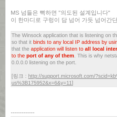
MS 넘들은 뻑하면 "의도된 설계입니다"
이 한마디로 구렁이 담 넘어 가듯 넘어간단
The Winsock application that is listening on t
so that it
binds to any local IP address by 
that the
application will listen to
all local int
to the
port of any of them
. This is why nets
0.0.0.0 listening on the port.
[링크 :
http://support.microsoft.com/?scid=
us%3B175952&x=6&y=11
]
-------------