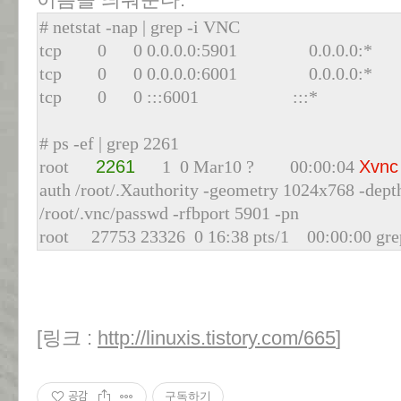
# netstat -nap | grep -i VNC
tcp 0 0 0.0.0.0:5901 0.0.0
tcp 0 0 0.0.0.0:6001 0.0.0
tcp 0 0 :::6001 :::*
# ps -ef | grep 2261
root
2261
1 0 Mar10 ? 00:00:04
Xvn
auth /root/.Xauthority -geometry 1024x768 -depth
/root/.vnc/passwd -rfbport 5901 -pn
root 27753 23326 0 16:38 pts/1 00:00:00 grep
[링크 :
http://linuxis.tistory.com/665
]
공감
구독하기