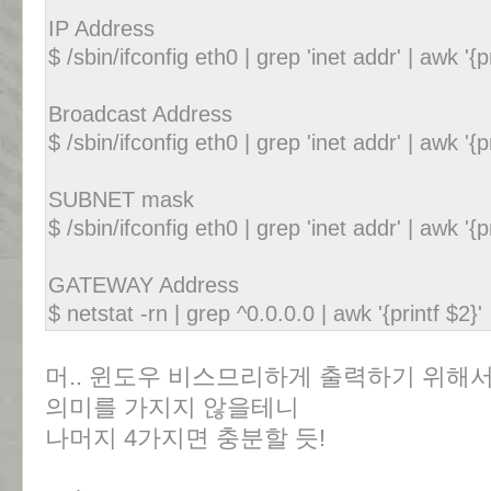
IP Address
$ /sbin/ifconfig eth0 | grep 'inet addr' | awk '{p
Broadcast Address
$ /sbin/ifconfig eth0 | grep 'inet addr' | awk '{p
SUBNET mask
$ /sbin/ifconfig eth0 | grep 'inet addr' | awk '{p
GATEWAY Address
$ netstat -rn | grep ^0.0.0.0 | awk '{printf $2}'
머.. 윈도우 비스므리하게 출력하기 위해서는 Br
의미를 가지지 않을테니
나머지 4가지면 충분할 듯!