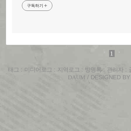
구독하기
1
태그
:
미디어로그
:
지역로그
:
방명록
:
관리자
:
DAUM
/ DESIGNED B