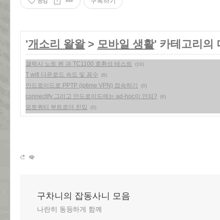
공감
구독하기
'
개소리 왈왈
>
모바일 생활
' 카테고리의 
갤럭시 노트 펜 과 TC1100 호환성 테스트
(10)
T wifi 다운로드 속도 및 꽁수
(8)
안드로이드로 PPTP (iptime VPN) 접속하기
(0)
connectify 그리고 안드로이드에는 ad-hoc이 안되?
(6)
모토쿼티 부트로더 진입
(0)
구차니의 잡동사니 모음
나란히 동등하게 함께