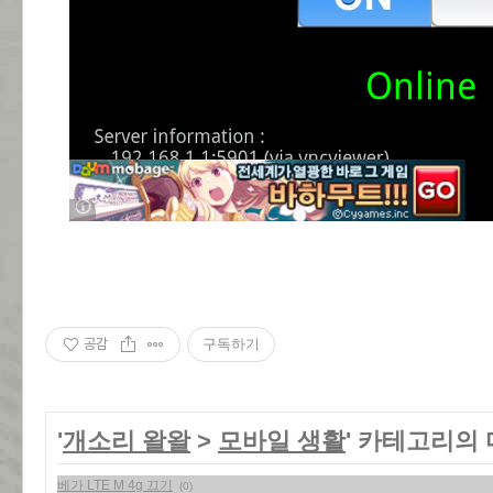
공감
구독하기
'
개소리 왈왈
>
모바일 생활
' 카테고리의 
베가 LTE M 4g 끄기
(0)