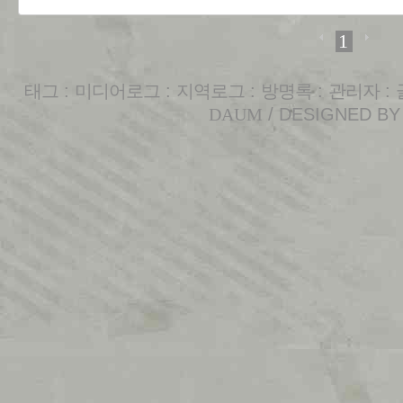
1
태그
:
미디어로그
:
지역로그
:
방명록
:
관리자
:
DAUM
/ DESIGNED B