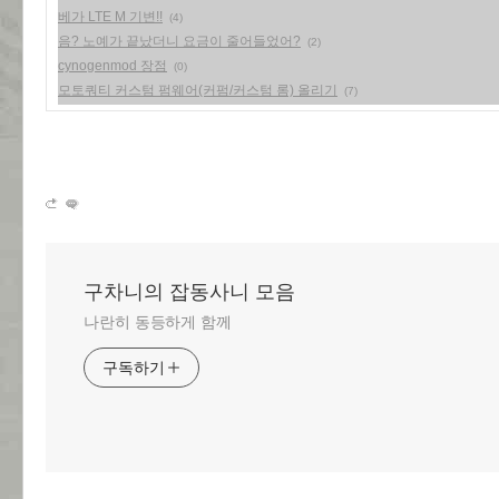
베가 LTE M 기변!!
(4)
음? 노예가 끝났더니 요금이 줄어들었어?
(2)
cynogenmod 장점
(0)
모토쿼티 커스텀 펌웨어(커펌/커스텀 롬) 올리기
(7)
구차니의 잡동사니 모음
나란히 동등하게 함께
구독하기