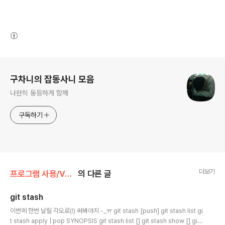
(새창열림)
로그 정보
구차니의 잡동사니 모음
나란히 동등하게 함께
구독하기
더보기
프로그램 사용/Version Control
의 다른 글
git stash
글 내용
이번에 한번 날릴 각오로(!) 써봐야지 -_ㅠ git stash [push] git stash list gi
t stash apply | pop SYNOPSIS git stash list [] git stash show [] git