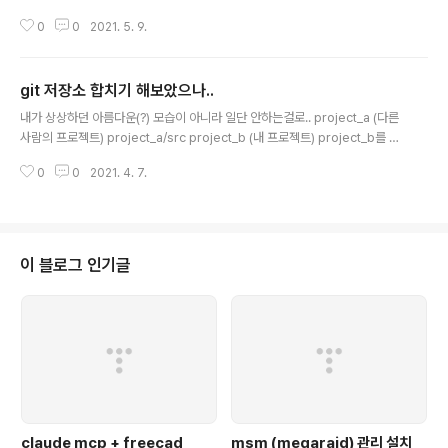
stash drop [-q|--quiet] [] git stash ( pop | apply ) [--index] [-q|--
0
0
2021. 5. 9.
quiet] [] git stash branch [] git stash [push [-p|--patch] [-k|--[no
-]keep-index] [-q|--quiet] [-u|--include-untracked] [-a|--all] [-
m|--message ] [--] [...]] git stash clear git stash create [] git s..
git 저장소 합치기 해보았으나..
글 내용
내가 상상하던 아름다운(?) 모습이 아니라 일단 안하는걸로.. project_a (다른
사람의 프로젝트) project_a/src project_b (내 프로젝트) project_b를 pr
oject_a/src로 서브디렉토리에 넣고 싶은데 1. 서브디렉토리에 넣어지진 않음.
0
0
2021. 4. 7.
저장소 자체가 두개 합쳐지는 개념 2. 1의 문제로 인해서 합치고 디렉토리를 옮
기던가, proejct_b를 다시 경로를 정리해서 합치던가 해야 함 3. git log는 ti
meline 으로 정리되서 시간이 뒤죽박죽으로 꼬이게 됨 (의도한건 project_a
의 마지막 로그 이후로 시간이 변경되는 식으로 쭈욱 붙는 것이었음) 아무튼 쓸
게 못되는구나.. (일한거 팍팍 티내려고 했는데 실패..) 2019.06.03 - [프로그
이 블로그 인기글
램 사용/Ver..
claude mcp + freecad
msm (megaraid) 관리 설치