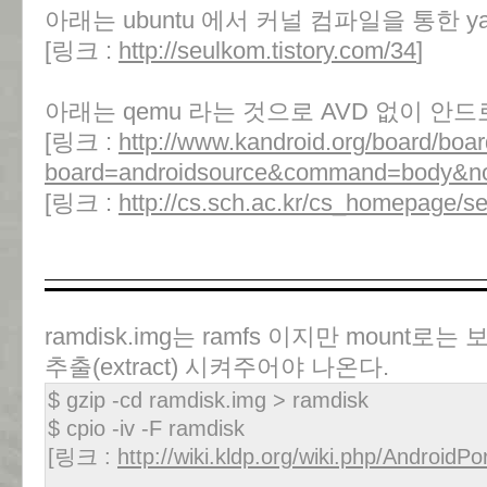
아래는 ubuntu 에서 커널 컴파일을 통한 ya
[링크 :
http://seulkom.tistory.com/34
]
아래는 qemu 라는 것으로 AVD 없이 
[링크 :
http://www.kandroid.org/board/boa
board=androidsource&command=body&n
[링크 :
http://cs.sch.ac.kr/cs_homepage/s
ramdisk.img는 ramfs 이지만 mount로
추출(extract) 시켜주어야 나온다.
$ gzip -cd ramdisk.img > ramdisk
$ cpio -iv -F ramdisk
[링크 :
http://wiki.kldp.org/wiki.php/AndroidP