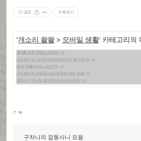
공감
구독하기
'
개소리 왈왈
>
모바일 생활
' 카테고리의 
갤S를 위한 Tmap 이벤트!
(6)
안드로이드 다국어 입력(라틴어군 특수문자)
(0)
웬지 억울해지는 사진(?!)
(4)
안드로이드 모바일 네이트온에 대한 잡솔
(0)
100시간 지나도 왜 리붓이 안되는거야!
(2)
구차니의 잡동사니 모음