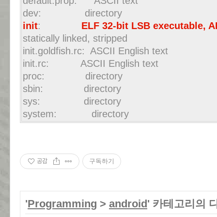
default.prop: ASCII text
dev: directory
init
:
ELF 32-bit LSB executable, 
statically linked, stripped
init.goldfish.rc: ASCII English text
init.rc: ASCII English text
proc: directory
sbin: directory
sys: directory
system: directory
공감
구독하기
'
Programming
>
android
' 카테고리의 