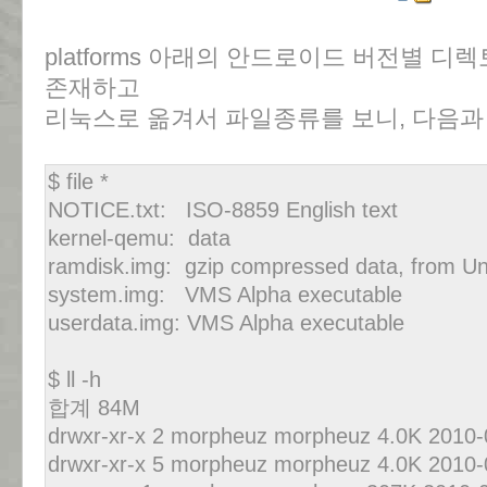
platforms 아래의 안드로이드 버전별 디렉
존재하고
리눅스로 옮겨서 파일종류를 보니, 다음과
$ file *
NOTICE.txt: ISO-8859 English text
kernel-qemu: data
ramdisk.img: gzip compressed data, from Un
system.img: VMS Alpha executable
userdata.img: VMS Alpha executable
$ ll -h
합계 84M
drwxr-xr-x 2 morpheuz morpheuz 4.0K 2010-0
drwxr-xr-x 5 morpheuz morpheuz 4.0K 2010-0