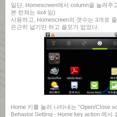
일단, Homescreen에서 column을 늘려
본 런쳐는 4x4 임)
사용하고, Homescreen의 갯수는 3개로
은근히 넓기만 하고 쓸모가 없었다.
Home 키를 눌러 나타내는 "Open/Close scre
Behavior Setting - Home key action 