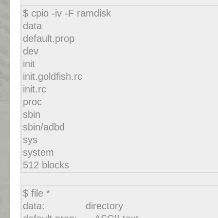
$ cpio -iv -F ramdisk
data
default.prop
dev
init
init.goldfish.rc
init.rc
proc
sbin
sbin/adbd
sys
system
512 blocks
$ file *
data: directory