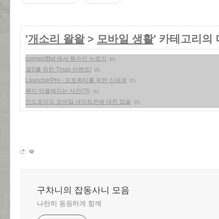
'
개소리 왈왈
>
모바일 생활
' 카테고리의 
connectBot 에서 특수키 누르기
(0)
갤S를 위한 Tmap 이벤트!
(6)
LauncherPro - 모토쿼티를 위한 신세계
(0)
웬지 억울해지는 사진(?!)
(4)
안드로이드 모바일 네이트온에 대한 잡솔
(0)
구차니의 잡동사니 모음
나란히 동등하게 함께