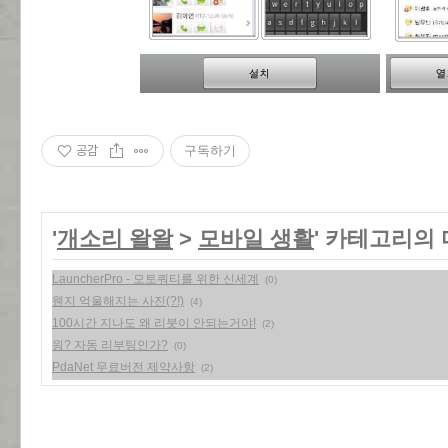
공감
구독하기
'
개소리 왈왈
>
모바일 생활
' 카테고리의 
LauncherPro - 모토쿼티를 위한 신세계
(0)
웬지 억울해지는 사진(?!)
(4)
100시간 지나도 왜 리붓이 안되는거야!
(2)
읭? 자동 리부팅인가?
(0)
PdaNet 무료버전 제약사항
(2)