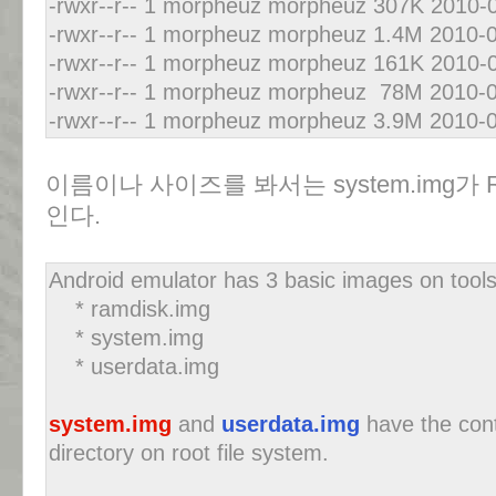
-rwxr--r-- 1 morpheuz morpheuz 307K 2010-
-rwxr--r-- 1 morpheuz morpheuz 1.4M 2010-
-rwxr--r-- 1 morpheuz morpheuz 161K 2010-0
-rwxr--r-- 1 morpheuz morpheuz 78M 2010-0
-rwxr--r-- 1 morpheuz morpheuz 3.9M 2010-0
이름이나 사이즈를 봐서는 system.img가 
인다.
Android emulator has 3 basic images on tools/
* ramdisk.img
* system.img
* userdata.img
system.img
and
userdata.img
have the con
directory on root file system.