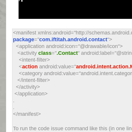
<manifest xmlns:android="http://schemas.android
package
="
com.iftitah.android.contact
">
<application android:icon="@drawable/icon">
<activity
class
="
.Contact
" android:label="@str
<intent-filter>
<
action
android:value="
android.intent.action
<category android:value="android.intent.categ
</intent-filter>
</activity>
</application>
.
.
</manifest>
To run the code issue command like this (in one lin