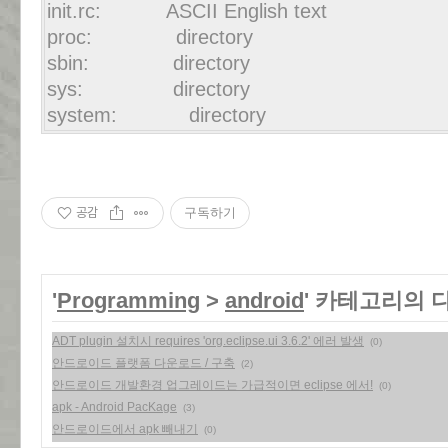
init.rc: ASCII English text
proc: directory
sbin: directory
sys: directory
system: directory
공감
구독하기
'
Programming
>
android
' 카테고리의 
ADT plugin 설치시 requires 'org.eclipse.ui 3.6.2' 에러 발생
(0)
안드로이드 플랫폼 다운로드 / 구축
(2)
안드로이드 개발환경 업그레이드는 가급적이면 eclipse 에서!
(0)
apk - Android PacKage
(3)
안드로이드에서 apk 빼내기
(0)