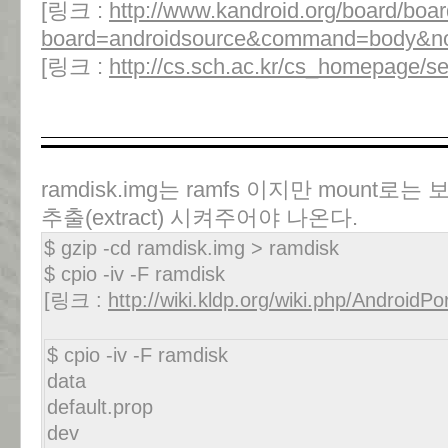
[링크 :
http://www.kandroid.org/board/boa
board=androidsource&command=body&n
[링크 :
http://cs.sch.ac.kr/cs_homepage/s
ramdisk.img는 ramfs 이지만 mount로
추출(extract) 시켜주어야 나온다.
$ gzip -cd ramdisk.img > ramdisk
$ cpio -iv -F ramdisk
[링크 :
http://wiki.kldp.org/wiki.php/AndroidP
$ cpio -iv -F ramdisk
data
default.prop
dev