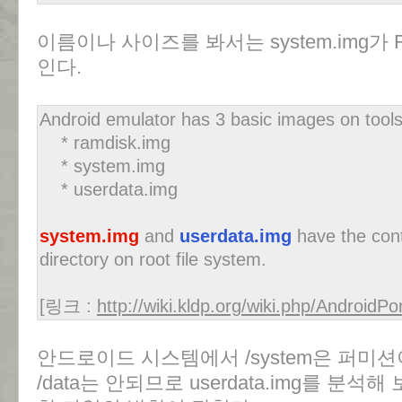
이름이나 사이즈를 봐서는 system.img가 
인다.
Android emulator has 3 basic images on tools/
* ramdisk.img
* system.img
* userdata.img
system.img
and
userdata.img
have the con
directory on root file system.
[링크 :
http://wiki.kldp.org/wiki.php/AndroidP
안드로이드 시스템에서 /system은 퍼미
/data는 안되므로 userdata.img를 분