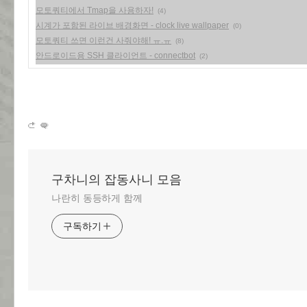
모토쿼티에서 Tmap을 사용하자!
(4)
시계가 포함된 라이브 배경화면 - clock live wallpaper
(0)
모토쿼티 쓰면 이런건 사줘야해! ㅠ.ㅠ
(8)
안드로이드용 SSH 클라이언트 - connectbot
(2)
구차니의 잡동사니 모음
나란히 동등하게 함께
구독하기