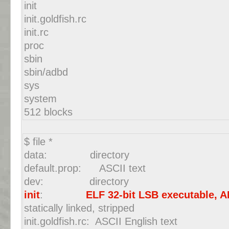
init
init.goldfish.rc
init.rc
proc
sbin
sbin/adbd
sys
system
512 blocks
$ file *
data: directory
default.prop: ASCII text
dev: directory
init
:
ELF 32-bit LSB executable, 
statically linked, stripped
init.goldfish.rc: ASCII English text