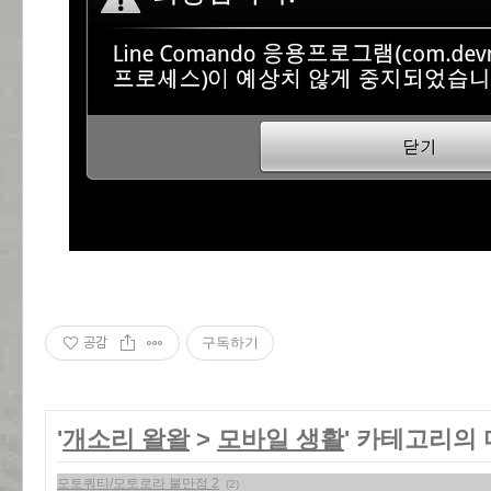
공감
구독하기
'
개소리 왈왈
>
모바일 생활
' 카테고리의 
모토쿼티/모토로라 불만점 2
(2)