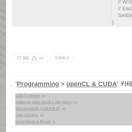
// Writ
// Each
SetElem
}
공감
구독하기
'
Programming
>
openCL & CUDA
' 카
cuda 5 preview
(0)
nvidia ion cuda core와 h.264 library
(0)
Interoperability (상호운용성)
(0)
cuda 내장변수
(0)
kernel block 과 thread
(0)