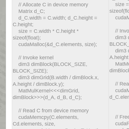
size = C
// Allocate C in device memory
sizeof(fl
Matrix d_C;
cudaMal
d_C.width = C.width; d_C.height =
C.height;
// Invo
size = C.width * C.height *
dim3 d
sizeof(float);
BLOCK_
cudaMalloc(&d_C.elements, size);
dim3 di
A.height
// Invoke kernel
MatMul
dim3 dimBlock(BLOCK_SIZE,
dimBloc
BLOCK_SIZE);
dim3 dimGrid(B.width / dimBlock.x,
// Read
A.height / dimBlock.y);
cudaMe
MatMulKernel<<<dimGrid,
d_C.ele
dimBlock>>>(d_A, d_B, d_C);
cudaM
// Read C from device memory
// Free
cudaMemcpy(C.elements,
cudaFr
Cd.elements, size,