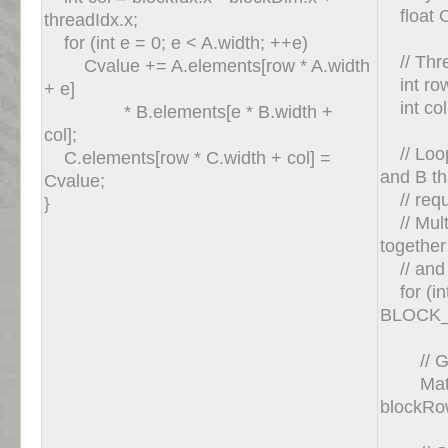
float C
threadIdx.x;
for (int e = 0; e < A.width; ++e)
// Thre
Cvalue += A.elements[row * A.width
int row
+ e]
int col 
* B.elements[e * B.width +
col];
// Loop 
C.elements[row * C.width + col] =
and B th
Cvalue;
// requ
}
// Multi
togethe
// and 
for (int
BLOCK_
// Get 
Matrix
blockRo