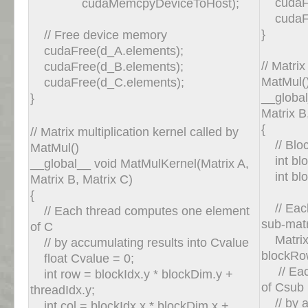
cudaFr
cudaMemcpyDeviceToHost);
cudaFr
}
// Free device memory
cudaFree(d_A.elements);
// Matrix
cudaFree(d_B.elements);
MatMul(
cudaFree(d_C.elements);
__global
}
Matrix B
{
// Matrix multiplication kernel called by
// Bloc
MatMul()
int blo
__global__ void MatMulKernel(Matrix A,
int blo
Matrix B, Matrix C)
{
// Each
// Each thread computes one element
sub-mat
of C
Matrix 
// by accumulating results into Cvalue
blockRo
float Cvalue = 0;
// Each
int row = blockIdx.y * blockDim.y +
of Csub
threadIdx.y;
// by ac
int col = blockIdx.x * blockDim.x +