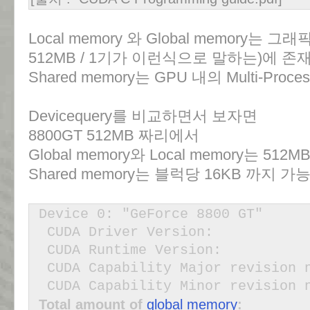
Local memory 와 Global memory
512MB / 1기가 이런식으로 말하는)에 존
Shared memory는 GPU 내의 Multi-Pro
Devicequery를 비교하면서 보자면
8800GT 512MB 짜리에서
Global memory와 Local memory는 5
Shared memory는 블럭당 16KB 까지 가
Device 0: "GeForce 8800 GT"
CUDA Driver Ver
CUDA Runtime Ver
CUDA Capability Major revi
CUDA Capability Minor revi
Total amount of
global memory
: 5365