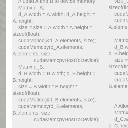
size_t s
// Load A and B to device memory
sizeof(fl
Matrix d_A;
cudaMal
d_A.width = A.width; d_A.height =
cudaMe
A.height;
A.elemen
size_t size = A.width * A.height *
cudaM
sizeof(float);
Matrix
cudaMalloc(&d_A.elements, size);
d_B.wid
cudaMemcpy(d_A.elements,
d_B.heig
A.elements, size,
size = B
cudaMemcpyHostToDevice);
sizeof(fl
Matrix d_B;
cudaMal
d_B.width = B.width; d_B.height =
cudaMe
B.height;
B.elemen
size = B.width * B.height *
cudaM
sizeof(float);
cudaMalloc(&d_B.elements, size);
// Allo
cudaMemcpy(d_B.elements,
Matrix
B.elements, size,
d_C.wid
cudaMemcpyHostToDevice);
d_C.heig