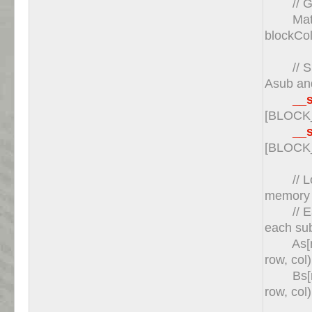
// Get 
Matrix
blockCol
// Sha
Asub an
__s
[BLOCK
__s
[BLOCK
// Load
memory 
// Each
each su
As[row]
row, col
Bs[row]
row, col