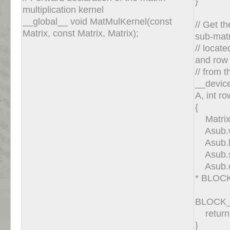
}
multiplication kernel
__global__ void MatMulKernel(const
// Get 
Matrix, const Matrix, Matrix);
sub-matr
// locate
and row
// from 
__devic
A, int ro
{
Matrix
Asub.w
Asub.h
Asub.st
Asub.el
* BLOCK
BLOCK_S
return
}