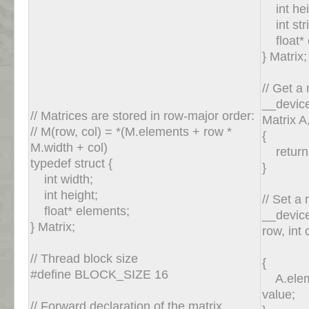
int hei
int str
float* 
} Matrix
// Get a
__device
// Matrices are stored in row-major order:
Matrix A,
// M(row, col) = *(M.elements + row *
{
M.width + col)
return A
typedef struct {
}
int width;
int height;
// Set a
float* elements;
__device
} Matrix;
row, int 
flo
// Thread block size
{
#define BLOCK_SIZE 16
A.elemen
value;
// Forward declaration of the matrix