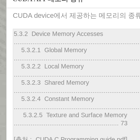
CUDA device에서 제공하는 메모리의 종
5.3.2 Device Memory Accesses
................................................................
5.3.2.1 Global Memory
.................................................................
5.3.2.2 Local Memory
.................................................................
5.3.2.3 Shared Memory
.................................................................
5.3.2.4 Constant Memory
.................................................................
5.3.2.5 Texture and Surface Memory
........................................................ 73
[출처 : CUDA C Programming guide.pdf]