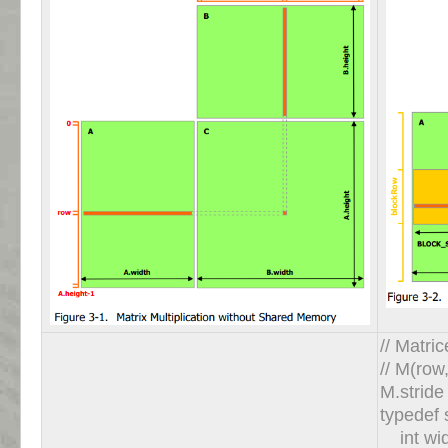
// Matri
// M(row
M.stride
typedef 
int wid