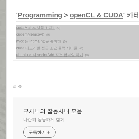
'
Programming
>
openCL & CUDA
' 카
cudaMalloc 시작 위치?
(0)
cudemMemcpy()
(0)
nvcc 는 int main()을 좋아해
(0)
cuda 메모리별 접근 소요 클럭 사이클
(0)
ubuntu 에서 vectorAdd 직접 컴파일 하기
(0)
구차니의 잡동사니 모음
나란히 동등하게 함께
구독하기