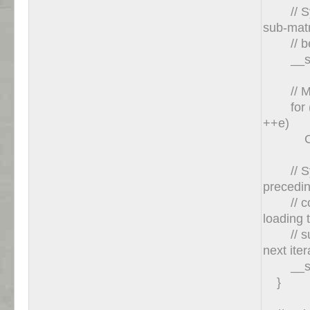
// Sync
sub-mat
// befo
__sync
// Mult
for (in
++e)
Cvalue 
// Sync
precedi
// comp
loading
// sub-
next ite
__sync
}