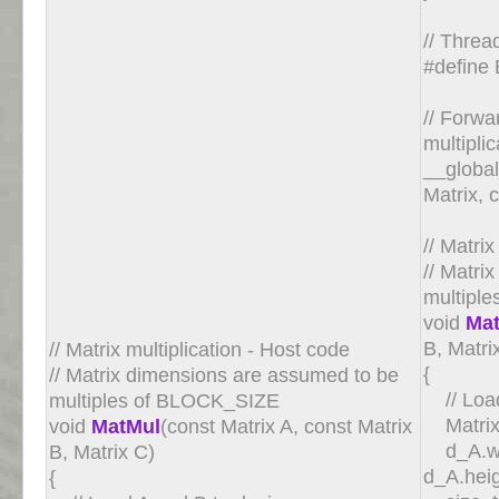
// Threa
#defin
// Forwa
multipli
__globa
Matrix, 
// Matri
// Matri
multipl
void
Ma
B, Matri
// Matrix multiplication - Host code
{
// Matrix dimensions are assumed to be
// Load
multiples of BLOCK_SIZE
Matrix
void
MatMul
(const Matrix A, const Matrix
d_A.wid
B, Matrix C)
d_A.heig
{