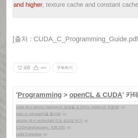
and higher
, texture cache and
constant cache 
[출처 : CUDA_C_Programming_Guide.pdf
공감
구독하기
'
Programming
>
openCL & CUDA
' 카
cuda 에서 device memory의 용량을 초과하는 malloc은 위험해!
(0)
nvcc 는 int main()을 좋아해
(0)
ubuntu 에서 vectorAdd 직접 컴파일 하기
(0)
CUDA devicequery - ION 330
(0)
cuda 5 preview
(0)