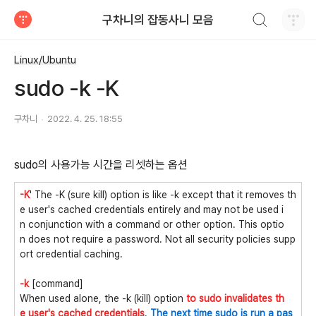
검색하기
구차니의 잡동사니 모음
티스토리
Linux/Ubuntu
sudo -k -K
구차니
2022. 4. 25. 18:55
sudo의 사용가능 시간을 리셋하는 옵션
-K
' The -K (sure kill) option is like -k except that it removes th
e user's cached credentials entirely and may not be used i
n conjunction with a command or other option. This optio
n does not require a password. Not all security policies supp
ort credential caching.
-k
[command]
When used alone, the -k (kill) option
to sudo invalidates th
e user's cached credentials
.
The next time sudo is run a pas