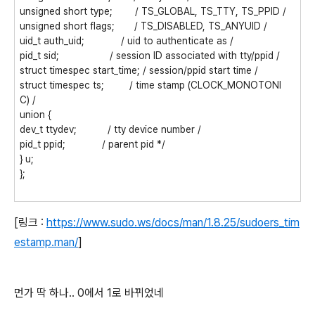
unsigned short type; / TS_GLOBAL, TS_TTY, TS_PPID /
unsigned short flags; / TS_DISABLED, TS_ANYUID /
uid_t auth_uid; / uid to authenticate as /
pid_t sid; / session ID associated with tty/ppid /
struct timespec start_time; / session/ppid start time /
struct timespec ts; / time stamp (CLOCK_MONOTONI
C) /
union {
dev_t ttydev; / tty device number /
pid_t ppid; / parent pid */
} u;
};
[링크 :
https://www.sudo.ws/docs/man/1.8.25/sudoers_tim
estamp.man/
]
먼가 딱 하나.. 0에서 1로 바뀌었네