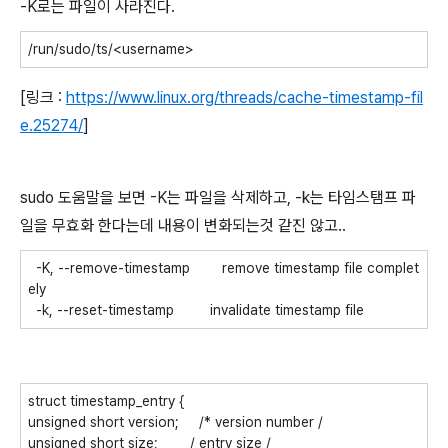
-K로는 파일이 사라진다.
/run/sudo/ts/<username>
[링크 :
https://www.linux.org/threads/cache-timestamp-fil
e.25274/
]
sudo 도움말을 보면 -K는 파일을 삭제하고, -k는 타임스탬프 파
일을 무효화 한다는데 내용이 변화되는것 같진 않고..
-K, --remove-timestamp remove timestamp file complet
ely
-k, --reset-timestamp invalidate timestamp file
struct timestamp_entry {
unsigned short version; /* version number /
unsigned short size; / entry size /