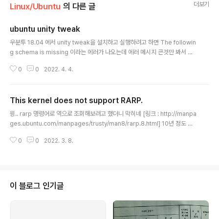
더보기
Linux/Ubuntu
의 다른 글
ubuntu unity tweak
글 내용
우분투 18.04 에서 unity tweak을 설치하고 실행하려고 하면 The followin
g schema is missing 이라는 에러가 나오는데 에러 메시지 큰것만 봐서 자
세히 안봤더니.. -_- 아무튼 패키지 하나 설치하면 끝! $ sudo apt install not
0
0
2022. 4. 4.
ify-osd [링크 : https://askubuntu.com/questions/965583/unity-tw
eak-tool-schema-missing-com-canonical-desktop-interface]
[링크 : https://jootc.com/p/201809181841]
This kernel does not support RARP.
글 내용
읭.. rarp 명령어로 역으로 조회해보려고 했더니 막히네 [링크 : http://manpa
ges.ubuntu.com/manpages/trusty/man8/rarp.8.html] 10년 정도 전
에는 되지 않았을까.. 아마도 수준이라니 -_- Linux (and therefor the Pi) h
0
0
2022. 3. 8.
asn't supported RARP for a number of years now. Possibly over
a decade ago. It's an obsolete protocol and really should not be
used. [링크 : https://forums.raspberrypi.com/viewtopic.php?t=32
181] 포트스캔에 의한 mac 주소 조회외에는 그럼 답이 없는건가..
이 블로그 인기글