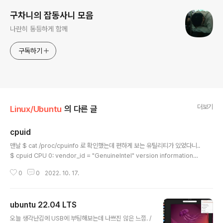
구차니의 잡동사니 모음
나란히 동등하게 함께
구독하기
더보기
Linux/Ubuntu
의 다른 글
cpuid
글 내용
맨날 $ cat /proc/cpuinfo 로 확인했는데 편하게 보는 유틸리티가 있었다니..
$ cpuid CPU 0: vendor_id = "GenuineIntel" version information
(1/eax): processor type = primary processor (0) family = Intel Pe
0
0
2022. 10. 17.
ntium Pro/II/III/Celeron/Core/Core 2/Atom, AMD Athlon/Duron, Cy
rix M2, VIA C3 (6) model = 0xe (14) stepping id = 0xc (12) extend
ed family = 0x0 (0) extended model = 0x8 (8) (simple synth) = Int
ubuntu 22.04 LTS
el m3-7Y00 / i5-7Y00 / i7-7..
글 내용
오늘 생각난김에 USB에 부팅해보는데 나쁘진 않은 느낌. /