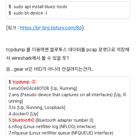
$ sudo apt install bluez-tools
$ sudo bt-device -l
[링크 :
https://br-brg.tistory.com/86
]
tcpdump 를 이용하면 블루투스 데이터를 pcap 포맷으로 저장해
서 wireshark에서 볼 수 있을 듯?
음.. gear vr은 HID가 아니라 안걸려지는건가..
$
tcpdump -D
1.enx00e04c680108 [Up, Running]
2.any (Pseudo-device that captures on all interfaces) [Up, R
unning]
3.lo [Up, Running, Loopback]
4.docker0 [Up]
5.
bluetooth0
(Bluetooth adapter number 0)
6.nflog (Linux netfilter log (NFLOG) interface)
7.nfqueue (Linux netfilter queue (NFQUEUE) interface)