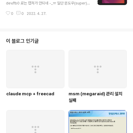
dev/fb0 로는 캡쳐가 안되네 -_ㅠ 일단 윈도우(super)
누르면 데스크탑이 나오는데 상하에서 좌우로 바뀌었고 al
0
0
2022. 4. 27.
t-tab 기본 값도 앱전환에서 프로그램 전환으로 그룹으로
묶이지 않게 변경! super-tab이 앱전환으로 지정! gnom
e3로 바뀌면서(맞나?) 메뉴가 떠도 캡쳐가 가능해졌다. 동
영상 촬영에 영역 캡쳐까지! 그리고 메뉴는 전반적으로 좀
더 동글동글 해진 느낌? 22.04의 모서리 둥글기 18.04의
이 블로그 인기글
모서리 둥글기
claude mcp + freecad
msm (megaraid) 관리 설치
실패