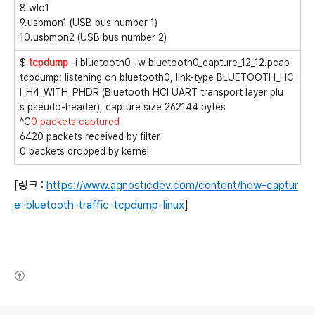
8.wlo1
9.usbmon1 (USB bus number 1)
10.usbmon2 (USB bus number 2)
$
tcpdump
-i bluetooth0 -w bluetooth0_capture_12_12.pcap
tcpdump: listening on bluetooth0, link-type BLUETOOTH_HC
I_H4_WITH_PHDR (Bluetooth HCI UART transport layer plu
s pseudo-header), capture size 262144 bytes
^C
0 packets captured
6420 packets received by filter
0 packets dropped by kernel
[링크 :
https://www.agnosticdev.com/content/how-captur
e-bluetooth-traffic-tcpdump-linux
]
(새창열림)
로그 정보