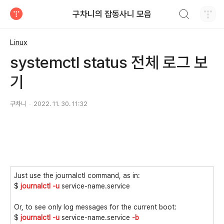
검색하기
구차니의 잡동사니 모음
티스토리
Linux
systemctl status 전체 로그 보
기
구차니
2022. 11. 30. 11:32
Just use the journalctl command, as in:
$
journalctl -u
service-name.service
Or, to see only log messages for the current boot:
$
journalctl -u
service-name.service
-b