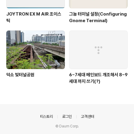
JOYTRON EX M AIR 조이스
그놈 터미널 설정(Configuring
틱
Gnome Terminal)
덕소 빛터널공원
6~7세대 메인보드 개조해서 8~9
세대 까지 쓰기(?)
의안내
티스토리
로그인
고객센터
© Daum Corp.