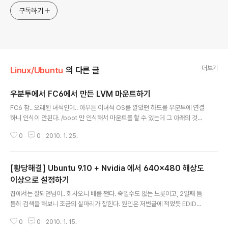
구독하기
더보기
Linux/Ubuntu
의 다른 글
우분투에서 FC6에서 만든 LVM 마운트하기
글 내용
FC6 참.. 오래된 녀석인데.. 아무튼 이녀석 OS를 깔았떤 하드를 우분투에 연결
하니 인식이 안된다. /boot 만 인식해서 마운트를 할 수 있는데 그 아래의 것들
은 LVM(Logical Volume Manager)로 되어있기 때문이다. 아무튼 필요한
0
0
2010. 1. 25.
패키지는 $ sudo apt-get install lvm2 로 설치하고 $ sudo vgscan Rea
ding all physical volumes. This may take a while... Found volume
group "VolGroup00" using metadata type lvm2 $ sudo vgchange
[황당해결] Ubuntu 9.10 + Nvidia 에서 640x480 해상도
-a y 2 logical volume(s) in volume group "VolGroup00" now activ
e 로 LVM을 검색..
이상으로 설정하기
글 내용
집에서는 잘되던넘이.. 회사오니 배를 짼다. 죽일수도 없는 노릇이고, 2일째 틈
틈히 검색을 해보니 조금의 실마리가 잡힌다. 원인은 저번글에 적었듯 EDID이
고 Nvidia 에서 지원하는 option으로 IgnoreEDID 라는 것이 존재한다. [링
0
0
2010. 1. 15.
크 : http://baudizm.blogsome.com/2005/09/27/ignoring-edid-to-