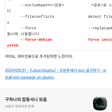
--excludepath=<경로> <경로>로 시작
다
--fileconflicts detect file confl
s
--force --replacepkgs 와 --
동시에 사용합니다
--force-debian force installati
ystem
아마도, 데비안용으로 추가된듯한 느낌이다.
2009/08/31 - [Linux/Ubuntu] - 우분투에서 rpm 설치하기 - in
stall rpm package on ubuntu
로그 정보
구차니의 잡동사니 모음
나란히 동등하게 함께