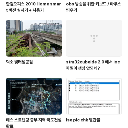
한컴오피스 2010 Home smar
obs 방송을 위한 키보드 / 마우스
t 버전 설치기 + 사용기
띄우기
덕소 빛터널공원
stm32cubeide 2.0 에서 ioc
파일이 생성 안되네?
데스 스트렌딩 중부 지역 국도건설
lse plc chk 빨간불
완료