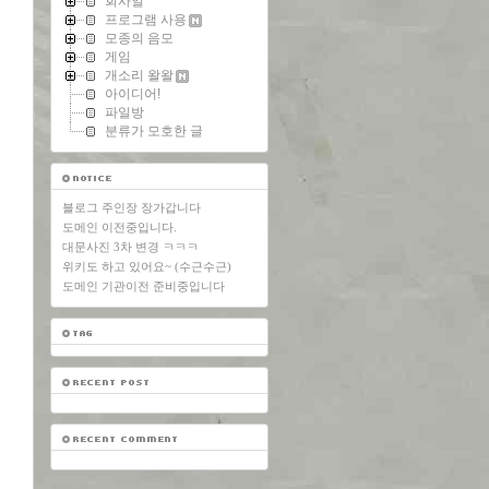
회사일
프로그램 사용
모종의 음모
게임
개소리 왈왈
아이디어!
파일방
분류가 모호한 글
블로그 주인장 장가갑니다
도메인 이전중입니다.
대문사진 3차 변경 ㅋㅋㅋ
위키도 하고 있어요~ (수근수근)
도메인 기관이전 준비중입니다