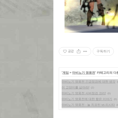
공감
구독하기
'
게임
>
마비노기 영웅전
' 카테고리의 다
마비노기 영웅전 긴급점검에 대한 생각
(
이 고양이를 삶아라!
(2)
마비노기 영웅전 서버점검 크리!
(0)
마비노기 영웅전에 대한 짧은 이야기
(0)
마비노기 영웅전 - 놀 치프틴 vs 리시타
(