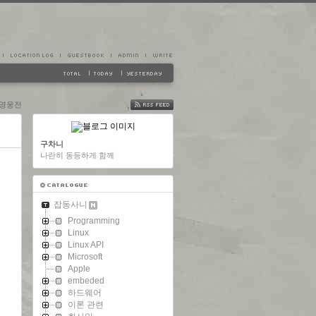
 영웅전
FEED
구차니
나란히 동등하게 함께
잡동사니
Programming
Linux
Linux API
Microsoft
Apple
embeded
하드웨어
이론 관련