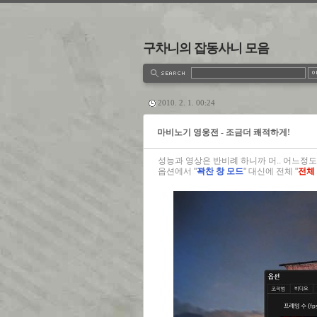
구차니의 잡동사니 모음
estbook
Admin
Write
2010. 2. 1. 00:24
마비노기 영웅전 - 조금더 쾌적하게!
성능과 영상은 반비례 하니까 머.. 어느정
옵션에서 "
꽉찬 창 모드
" 대신에 전체 "
전체