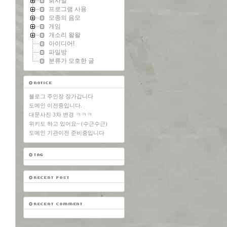
회사일
프로그램 사용
모종의 음모
게임
개소리 왈왈
아이디어!
파일방
분류가 모호한 글
블로그 주인장 장가갑니다
도메인 이전중입니다.
대문사진 3차 변경 ㅋㅋㅋ
위키도 하고 있어요~ (수근수근)
도메인 기관이전 준비중입니다