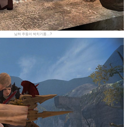
님하 주둥이 박치기쫌....?