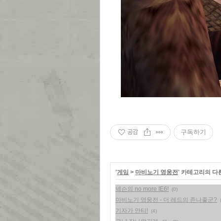
공감
구독하기
'
게임
>
마비노기 영웅전
' 카테고리의 다
넥슨의 no more IE6!
(0)
마비노기 영웅전 - 더 레드의 존나좋군?
기자가 안티!
(4)