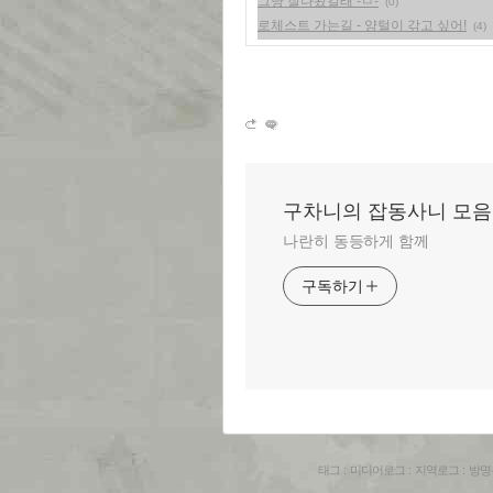
그냥 잘나왔길래 -ㅁ-
(0)
로체스트 가는길 - 양털이 갂고 싶어!
(4)
구차니의 잡동사니 모음
나란히 동등하게 함께
구독하기
태그
:
미디어로그
:
지역로그
:
방명