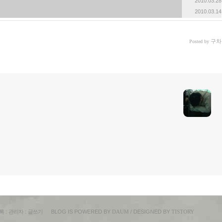
2010.03.28
2010.03.14
구차
Posted by
록
:
관리자
:
글쓰기
BLOG IS POWERED BY
DAUM
/ DESIGNED BY
TISTORY