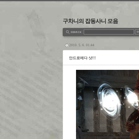
구차니의 잡동사니 모음
estbook
Admin
Write
2010. 5. 6. 01:44
안드로메다 샷!!!