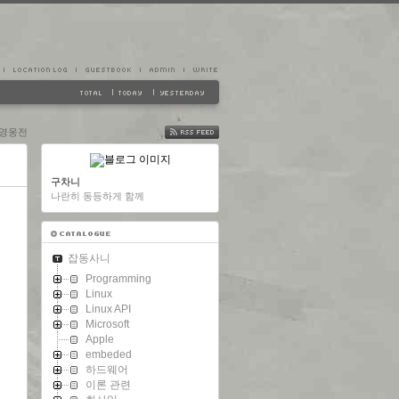
 영웅전
FEED
구차니
나란히 동등하게 함께
잡동사니
Programming
Linux
Linux API
Microsoft
Apple
embeded
하드웨어
이론 관련