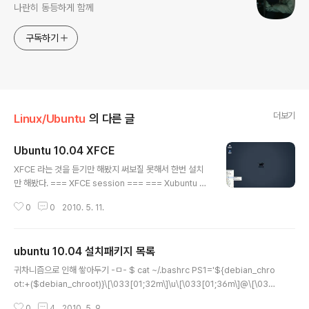
나란히 동등하게 함께
구독하기
더보기
Linux/Ubuntu
의 다른 글
Ubuntu 10.04 XFCE
글 내용
XFCE 라는 것을 듣기만 해봤지 써보질 못해서 한번 설치
만 해봤다. === XFCE session === === Xubuntu se
ssion === gnome도 충분히 빨라져서 잘은 모르겠지만,
0
0
2010. 5. 11.
XFCE가 더 가볍고 빠르다고 한다. (로고가 설치류가 미움
을 받는다는 소문이 -ㅁ-) ubuntu에서 설치시에는 xubu
ntu-desktop을 하면된다는데 위의 XFCE session은 x
ubuntu 10.04 설치패키지 목록
fce4 패키지로 검색해서 설치한 화면이다. 그리고 xubun
글 내용
tu-desktop을 설치하면 xubuntu session이 생기며,
귀차니즘으로 인해 쌓아두기 -ㅁ- $ cat ~/.bashrc PS1='${debian_chro
검은색으로 테마가 변경되는것 외에는 큰 차이점은 없다. -
ot:+($debian_chroot)}\[\033[01;32m\]\u\[\033[01;36m\]@\[\033
------ 로딩속도 문제로 인해 JPG로 교체하였습니다. ub
[01;34m\]\h\[\033[00m\]:\[\033[01;33m\]\w \$\[\033[00m\] ' [링크 :
untu Firefox 에서 올리니 이미지당 3메가.. OTL 버그인
0
4
2010. 5. 9.