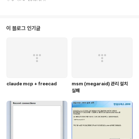
http://ubuntu.textcube.com/65] [링크 : 2010/02/05 - [Linux] - 쉘 스
가?
크립트의 결과를 알록달록하게 컬러로 출력하기] *** development *** vi
m / vim-gnome mc build-essential manpages-dev (10.04 기본설
치) alien / rpm (10.04 기본설치) gftp kdiff3 / meld *** ve..
이 블로그 인기글
claude mcp + freecad
msm (megaraid) 관리 설치
실패