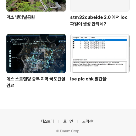
덕소 빛터널공원
stm32cubeide 2.0 에서 ioc
파일이 생성 안되네?
데스 스트렌딩 중부 지역 국도건설
lse plc chk 빨간불
완료
의안내
티스토리
로그인
고객센터
© Daum Corp.