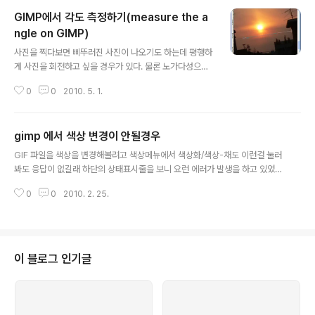
GIMP에서 각도 측정하기(measure the a
ngle on GIMP)
글 내용
사진을 찍다보면 삐뚜러진 사진이 나오기도 하는데 평행하
게 사진을 회전하고 싶을 경우가 있다. 물론 노가다성으로
Rotate 해도 되지만, 편하게 하려면 현재 사진의 각도를
0
0
2010. 5. 1.
측정하고 그걸 토대로 돌리면 된다. Step 1. 도구상자에서
측정 도구를 선택한다. Step 2. 원하는 지점 두개를 드래
그를 해서 선을 긋는다.(주의 : 클릭은 위치만 옮겨진다) St
gimp 에서 색상 변경이 안될경우
ep 3. 상태표시줄에 표기된 값을 본다. 상태표시줄에서는
글 내용
두 지점의 거리, 각도 그리고 두 개 지점을 포함하는 사각형
GIF 파일을 색상을 변경해볼려고 색상메뉴에서 색상화/색상-채도 이런걸 눌러
의 크기가 나타난다. (캡쳐를 위해 alt를 누르면 Step 2의
봐도 응답이 없길래 하단의 상태표시줄을 보니 요런 에러가 발생을 하고 있었
상태표시줄 처럼 사용법이 출력된다 OTL) [링크 : http://
다. 이를 해결하기 위해서는(= RGB 색상 레이어로 변경) 이미지 - 모드 - RGB
docs.gimp.org/en/gimp-tool-measure.html]
0
0
2010. 2. 25.
로 선택해주면 된다.
이 블로그 인기글