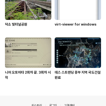
덕소 빛터널공원
virt-viewer for windows
니어 오토마타 2회차 끝. 3회차 시
데스 스트렌딩 중부 지역 국도건설
작
완료
의안내
티스토리
로그인
고객센터