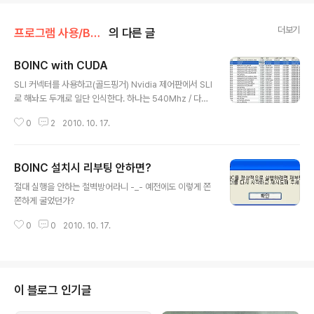
더보기
프로그램 사용/BOINC - seti@home
의 다른 글
BOINC with CUDA
글 내용
SLI 커넥터를 사용하고(골드핑거) Nvidia 제어판에서 SLI
로 해놔도 두개로 일단 인식한다. 하나는 540Mhz / 다른
하나는 600Mhz 라서 GFLOPS 값이 다르게 나온듯. 20
0
2
2010. 10. 17.
10-10-17 오전 11:41:11 NVIDIA GPU 0: GeForce 8
600 GT (driver version 25896, CUDA version 3
010, compute capability 1.1, 256MB, 76 GFLOPS
BOINC 설치시 리부팅 안하면?
peak) 2010-10-17 오전 11:41:11 NVIDIA GPU 1: G
글 내용
eForce 8600 GT (driver version 25896, CUDA
절대 실행을 안하는 철벽방어라니 -_- 예전에도 이렇게 쫀
version 3010, compute capability 1.1, 256MB, 86
쫀하게 굴었던가?
GFLOPS peak) 일단 CUDA RT..
0
0
2010. 10. 17.
이 블로그 인기글