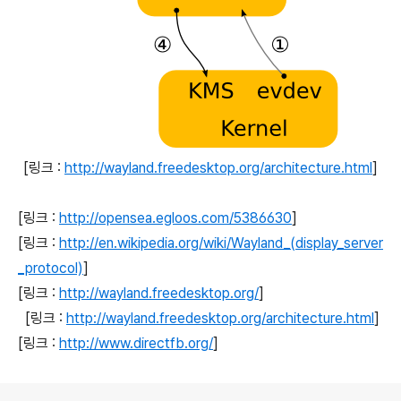
[링크 :
http://wayland.freedesktop.org/architecture.html
]
[링크 :
http://opensea.egloos.com/5386630
]
[링크 :
http://en.wikipedia.org/wiki/Wayland_(display_server
_protocol)
]
[링크 :
http://wayland.freedesktop.org/
]
[링크 :
http://wayland.freedesktop.org/architecture.html
]
[링크 :
http://www.directfb.org/
]
로그 정보