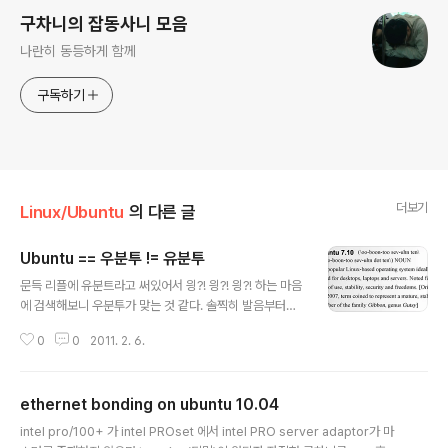
구차니의 잡동사니 모음
나란히 동등하게 함께
구독하기
더보기
Linux/Ubuntu
의 다른 글
Ubuntu == 우분투 != 유분투
글 내용
문득 리플에 유분트라고 써있어서 읭?! 읭?! 읭?! 하는 마음
에 검색해보니 우분투가 맞는 것 같다. 솔찍히 발음부터가
유분트는 좀 먼가 없어 보이잖아?! [링크 : http://imc84.
0
0
2011. 2. 6.
egloos.com/4129848] [링크 : http://danielmiessl
er.com/blog/this-is-how-you-pronounce-ubunt
u] 사족 후배녀석이랑 이야기 하다가 뜬금없이 Visual Ba
ethernet bonding on ubuntu 10.04
sic이 베이직이냐 베이식이냐로 가버린 상황발생 BASIC
글 내용
[|beɪsɪk] 발음을 들어봐도 발음기호를 봐도 확실히 베이
intel pro/100+ 가 intel PROset 에서 intel PRO server adaptor가 마
식이군 -_-