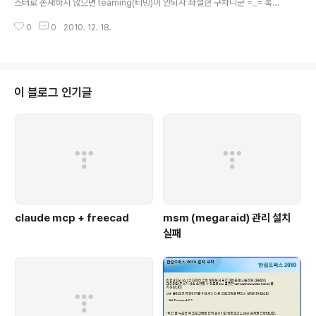
스터로 존재하지 않으면 teaming(티밍)이 안되자 좌절한 구차니군 =_= 혹시
나 리눅스 채널 본딩을 찾아보니 무언가 나온다. 우분투 10.04에서는 $ ifensl
0
0
2010. 12. 18.
ave 'ifenslave' 프로그램은 현재 설치되어 있지 않습니다. 다음을 입력하여
이를 설치할 수 있습니다: sudo apt-get install ifenslave-2.6 이라고 입력
하면 해당 프로그램이 설치되고 $ sudo modprobe bonding 이라고 치면,
자동으로 인식된다. 설정은 직접해보고 추가예정 $ ll /proc/net/ 합계 0 dr-x
r-xr-x 5 minimonk minimonk 0 2010-12-19 0..
이 블로그 인기글
claude mcp + freecad
msm (megaraid) 관리 설치
실패