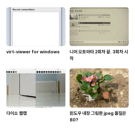
virt-viewer for windows
니어 오토마타 2회차 끝. 3회차 시
작
다이소 웹캠
윈도우 내장 그림판 jpeg 품질은
80?