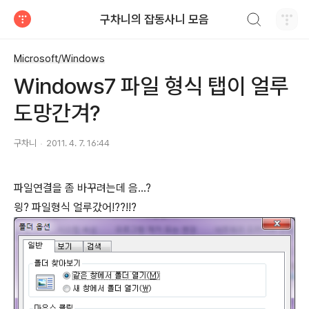
검색하기
구차니의 잡동사니 모음
티스토리
Microsoft/Windows
Windows7 파일 형식 탭이 얼루
도망간겨?
구차니
2011. 4. 7. 16:44
파일연결을 좀 바꾸려는데 음...?
읭? 파일형식 얼루갔어!??!!?