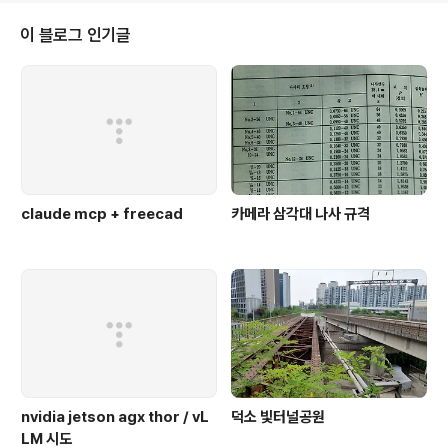
설정에서 "파일 및 프린터 공유"가 예외로 인정되고 있지
않았다. 후다닥 이걸 체크하고 다시 켜러 갔더니 이미 켜져
이 블로그 인기글
있는 상태 -_- 결론 : 랜카드를 별도로 추가해서 사용할 경
우, 그 랜카드로만 인터넷할 할때에 공유가 안되면 방화벽
예외사항을 살펴보자. [링크 : http://jwmx.tistory.com/
37] [링크 : http://comboy.ti..
claude mcp + freecad
카메라 삼각대 나사 규격
nvidia jetson agx thor / vL
덕소 빛터널공원
LM 시도