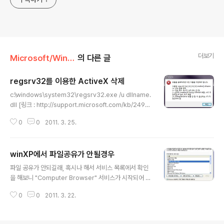
더보기
Microsoft/Windows
의 다른 글
regsrv32를 이용한 ActiveX 삭제
글 내용
c:\windows\system32\regsrv32.exe /u dllname.
dll [링크 : http://support.microsoft.com/kb/2498
73/ko] win7 64bit일 경우 c:\windows\syswow64
0
0
2011. 3. 25.
\regsrv32.exe /u dllname.dll [링크 : http://suppor
t.microsoft.com/kb/282747/ko]
winXP에서 파일공유가 안될경우
글 내용
파일 공유가 안되길래, 혹시나 해서 서비스 목록에서 확인
을 해보니 "Computer Browser" 서비스가 시작되어 있
지 않았다. 그래서 시작을 눌렀더니.. "computer brows
0
0
2011. 3. 22.
er 서비스가 로컬 컴퓨터에서 시작했다가 중지되었습니
다" 이런 에러가 발생을 하면서 다시 시작하지 않음 상태로
돌아갔다 -_- 이게 무슨일인가 하고 봤더니 으헉?! 방화벽