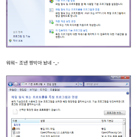
워워~ 조낸 짱박아 놨네 -_-