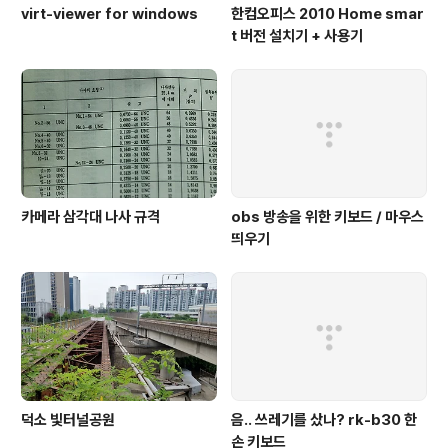
virt-viewer for windows
한컴오피스 2010 Home smar
t 버전 설치기 + 사용기
카메라 삼각대 나사 규격
obs 방송을 위한 키보드 / 마우스
띄우기
덕소 빛터널공원
음.. 쓰레기를 샀나? rk-b30 한
손 키보드