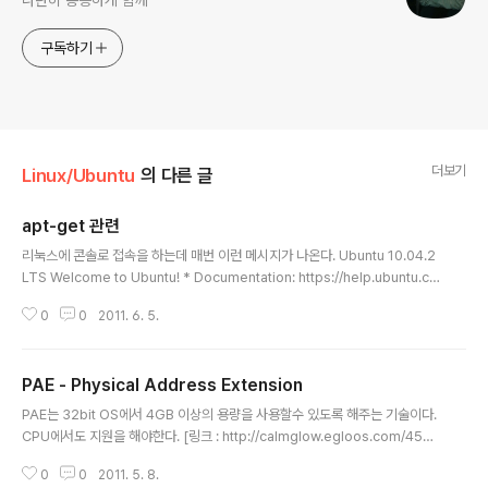
나란히 동등하게 함께
구독하기
더보기
Linux/Ubuntu
의 다른 글
apt-get 관련
글 내용
리눅스에 콘솔로 접속을 하는데 매번 이런 메시지가 나온다. Ubuntu 10.04.2
LTS Welcome to Ubuntu! * Documentation: https://help.ubuntu.co
m/ Ubuntu 10.04.2 LTS Welcome to Ubuntu! * Documentation: htt
0
0
2011. 6. 5.
ps://help.ubuntu.com/ 17 packages can be updated. 12 updates
are security updates. sudo apt-get update sudo apt-get upgrad
e를 해도 매번 나오길래 검색을 해보니 sudo apt-get dist-upgrade 를 해
PAE - Physical Address Extension
보라고 한다. [링크 : http://ubuntuforums.org/showthread.php?t..
글 내용
PAE는 32bit OS에서 4GB 이상의 용량을 사용할수 있도록 해주는 기술이다.
CPU에서도 지원을 해야한다. [링크 : http://calmglow.egloos.com/4571
486] [링크 : http://en.wikipedia.org/wiki/Physical_Address_Extens
0
0
2011. 5. 8.
ion] 우분투 10.04 에서는 네트워크를 연결해서 설치하면 PAE 지원시 설치가