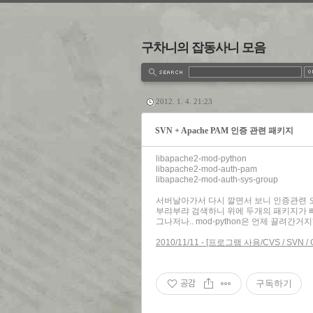
구차니의 잡동사니 모음
estbook
Admin
Write
2012. 1. 4. 21:23
SVN + Apache PAM 인증 관련 패키지
libapache2-mod-python
libapache2-mod-auth-pam
libapache2-mod-auth-sys-group
서버날아가서 다시 깔면서 보니 인증관련 
부랴부랴 검색하니 위에 두개의 패키지가 빠
그나저나.. mod-python은 언제 끌려간거지
2010/11/11 - [프로그램 사용/CVS / SVN
공감
구독하기