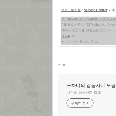
'
프로그램 사용
>
Version Control
' 카
svn(subversion) keyword를 이용한
구글 코드 사용시 405 Method Not Allo
gitosis - 안전하게 git 호스팅 하기
(0)
git-svn
(0)
svn 과거버전 끌어오기?
(0)
구차니의 잡동사니 모음
나란히 동등하게 함께
구독하기