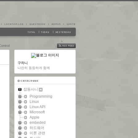
ntrol
FEED
구차니
나란히 동등하게 함께
잡동사니
Programming
Linux
Linux API
Microsoft
Apple
embeded
하드웨어
이론 관련