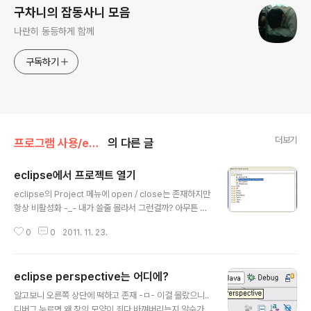
구차니의 잡동사니 모음
나란히 동등하게 함께
구독하기
더보기
프로그램 사용/eclipse
의 다른 글
eclipse에서 프로젝트 열기
글 내용
eclipse의 Project 메뉴에 open / close는 존재하지만
항상 비활성화 -_- 내가 쓸줄 몰라서 그런걸까? 아무튼 안
되면 되는법을 찾아야하니~ "File - Import - General -
0
0
2011. 11. 23.
Exiting Projects into Workspace" 머 그러면 열리긴
열리네~ 흥
eclipse perspective는 어디에?
글 내용
알고보니 오른쪽 상단에 떡하고 존재 -ㅁ- 이걸 몰랐으니..
디버그 누르면 왜 창의 모양이 죄다 바껴버리는지 알수가