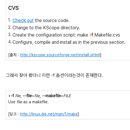
CVS
Check out
the source code.
Change to the KScope directory.
Create the configuration script:
make
-f
Makefile.cvs
Configure, compile and install as in the previous section.
[출처 :
http://kscope.sourceforge.net/install.shtml
]
그래서 찾아 봤더니 이런 -f 옵션이라는것이 존재한다.
+
-f
file
,
--file
=
file
,
--makefile
=
FILE
Use
file
as a makefile.
[링크 :
http://linux.die.net/man/1/make
]