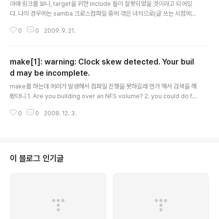
아래 링크를 보니, target을 위한 include 들이 잘못되었을 것이라고 되어있
다. 나의 경우에는 samba 크로스컴파일 중에 겪은 녀석으로(글 쓰는 시점에도
미해결 ㅠ.ㅠ) 이걸 해결한 줄 알고 있었더니, 콤보로 Error: unknown opco
0
0
2009. 9. 21.
de 라는 녀석이 발동되었다.. 왜인가 했더니.. macro 라고 되어있다. 그런이유
로, asm 레벨에서 오류가 있었다고 하고 조금은 뜬금 없어 보이지만, asm 에
불가능한 문구가 있다고 에러가 나는 듯 하다. FD_ZERO is a macro used t
make[1]: warning: Clock skew detected. Your buil
o initialise an fd_set structure prior to using select(). These are O
S-provided, so if they won't compile then t..
d may be incomplete.
글 내용
make를 하는데 에러가 발생해서 컴파일 진행을 못하길래 먼가 해서 검색을 해
봤더니 1. Are you building over an NFS volume? 2. you could do fin
d . -type f | xargs -n 5 touch make clean make 라는 글이 나왔다 그래
0
0
2008. 12. 3.
서 머가 잘못되었나 파일을 검색해봤더니 -rwxr--r-- 1 morpheuz dev 12
9616 Jan 2 2009 mainmenu.c 참고로 오늘은 2008년 12월 3일이다.. 노
트북에서 작업을 했는데 노트북 배터리를 뽑아 놓고 방치하는 바람에 시간이 틀
어져 있었나 보다. 아무튼 make의 경우에는 시간에 민감하게 작동하므로 반드
시 시간을 동기화 시켜야 한다. [출처 : http://www.unix.com/s..
이 블로그 인기글