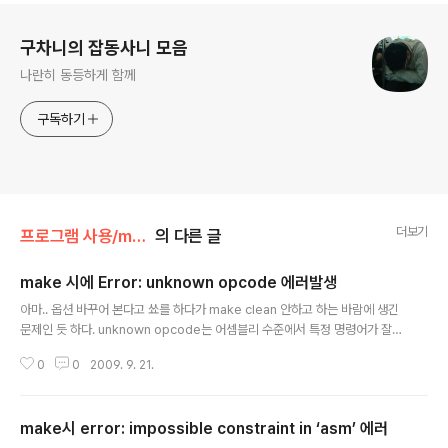
로그 정보
구차니의 잡동사니 모음
나란히 동등하게 함께
구독하기
더보기
프로그램 사용/make, configure
의 다른 글
make 시에 Error: unknown opcode 에러발생
글 내용
아마.. 옵션 바꾸어 본다고 쑈를 하다가 make clean 안하고 하는 바람에 생긴
문제인 듯 하다. unknown opcode는 어셈블리 수준에서 특정 명령어가 잘
못 되었다는 건데, 중간에 make 하다가 중단되어 옵션을 변경하고 clean 하지
0
0
2009. 9. 21.
않은채 다시 컴파일을 시도하면 이미 compile 된 녀석들은 잘못된 옵션으로
컴파일이 되면서 특정 함수를 못 찾거나 혹은 이러한 특수한 에러를 발생 시키
는 듯 하다. 일단 make clean 후에 ./configure 를 수행 후 make 하도록 하
make시 error: impossible constraint in ‘asm’ 에러
면 이러한 에러는 피할 수 있을 것으로 보인다.
글 내용