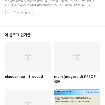
--- 삼바 공유된 경로를 nfs통해서 원격으로 끌어온 뒤 다시 samba로 공유하
려고 할 경우 엄청난 딜레이 후에 실패하는 문제가 발생한다. 원인은 파일 공유 l
ock 때문인데 samba 설정보다는 nfs 쪽 lock 관련 문제이기 때문에 nfs mo
0
0
2011. 8. 4.
unt시에 설정해야 해결이 된다. 2012/12/11 - [프로그램 사용/nfs] - nfs mo
unt 시 옵션들 --- [링크 : http://book.opensourceproject.org.cn/sys
admin/samba/definitive/opensource/8885final/lib0074.html] [링
크 : http://utcc.utoronto.ca/~cks/space/blog/linux/NFSSambaLock
ingII] [링크 : http://o..
이 블로그 인기글
claude mcp + freecad
msm (megaraid) 관리 설치
실패