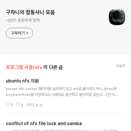
구차니의 잡동사니 모음
나란히 동등하게 함께
구독하기
더보기
프로그램 사용/nfs
의 다른 글
ubuntu nfs 지원
글 내용
kernel-nfs-server 패키지를 설치하지 않고 nfs로 붙이려고 하니 /proc/fil
esystem에 nfs를 지원하다고 나옴에도 불구하고 붙어지질 않는다. 그런 이유
로 nfs를 mount 하기 위해서는 kernel-nfs-server 패키지를 설치해야한다
0
4
2012. 6. 6.
(/etc/exports를 비워두거나 서비스를 실행하지 않도록 설정필요) mount: w
rong fs type, bad option, bad superblock on server:/path, missin
g codepage or helper program, or other error (for several filesy
conflict of nfs file lock and samba
stems (e.g. nfs, cifs) you might need a /sbin/mount. helper progr
글 내용
am) In ..