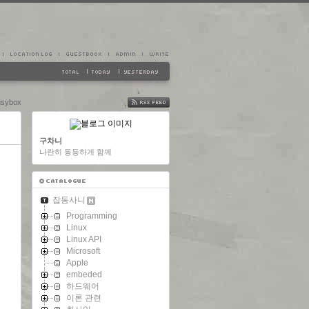
sybox
FEED
구차니
나란히 동등하게 함께
잡동사니
Programming
Linux
Linux API
Microsoft
Apple
embeded
하드웨어
이론 관련