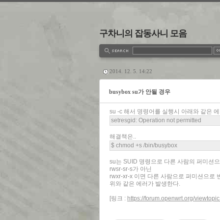
구차니의 잡동사니 모음
estbook
Admin
Write
2014. 12. 5. 14:22
busybox su가 안될 경우
su -c 해서 명령어를 실행시 아래와 같은
setresgid: Operation not permitted
해결책은..
$ chmod +s /bin/busybox
su는 SUID 명령으로 다른 사람의 퍼미
rwsr-sr-s가 아닌
rwxr-xr-x 이면 다른 사람으로 퍼미션으
위와 같은 에러가 발생한다.
[링크 :
https://forum.openwrt.org/viewtop