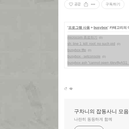
공감
구독하기
'
프로그램 사용
>
busybox
' 카테고리의 
microcom 종료하기
(0)
sh: line 1: kill: root: no such pid
(0)
busybox tftp
(0)
busybox - setconsole
(0)
busybox ash "cannot open /dev/ttyAS1:
구차니의 잡동사니 모음
나란히 동등하게 함께