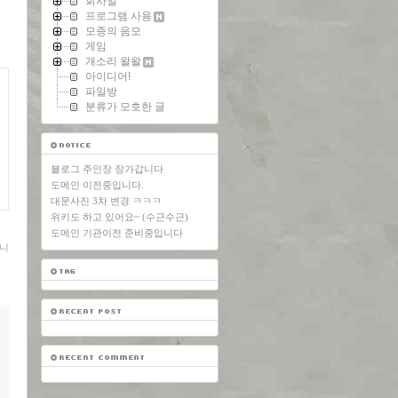
회사일
프로그램 사용
모종의 음모
게임
개소리 왈왈
아이디어!
파일방
분류가 모호한 글
블로그 주인장 장가갑니다
도메인 이전중입니다.
대문사진 3차 변경 ㅋㅋㅋ
위키도 하고 있어요~ (수근수근)
도메인 기관이전 준비중입니다
니