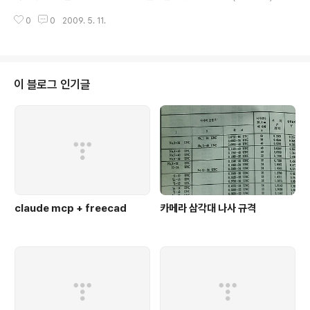
테스트 삼아 CVS -> SVN 변환하면서 어느정도 용량의 차이가 있을까 궁금해
0
0
2009. 5. 11.
서 캡쳐를 해보았다. 보시다시피, SVN은 CVS를 변환한 것임에도 불구하고 거
의 1/4 크기 정도 밖에 되지 않는다. (25% 크기로 압축됨) [참고 : http://stac
koverflow.com/questions/458182/does-svn-compress-the-bin
ary-content] B. Dependency Overview You'll need the following
build tools to compile Subversion: * autoconf 2.5..
이 블로그 인기글
claude mcp + freecad
카메라 삼각대 나사 규격