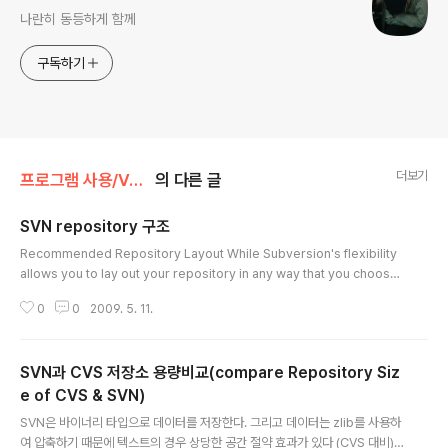
나란히 동등하게 함께
구독하기
더보기
프로그램 사용/Version Control
의 다른 글
SVN repository 구조
글 내용
Recommended Repository Layout While Subversion's flexibility
allows you to lay out your repository in any way that you choose,
we recommend that you create a trunk directory to hold the “mai
0
0
2009. 5. 11.
n line” of development, a branches directory to contain branch c
opies, and a tags directory to contain tag copies. For example: $
svn list file:///var/svn/repos /trunk /branches /tags You'll learn mo
SVN과 CVS 저장소 용량비교(compare Repository Siz
re about ..
e of CVS & SVN)
글 내용
SVN은 바이너리 타입으로 데이터를 저장한다. 그리고 데이터는 zlib를 사용하
여 압축하기 때문에 텍스트의 경우 상당한 공간 절약 효과가 있다 (CVS 대비)