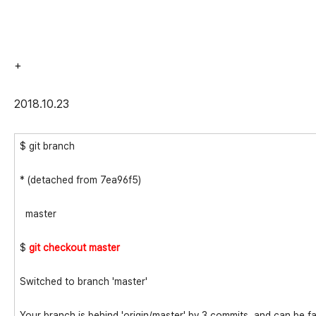
+
2018.10.23
$ git branch
* (detached from 7ea96f5)
master
$
git checkout master
Switched to branch 'master'
Your branch is behind 'origin/master' by 3 commits, and can be f