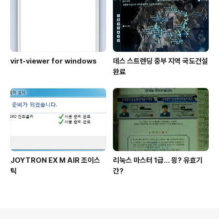
virt-viewer for windows
데스 스트렌딩 중부 지역 국도건설
완료
JOYTRON EX M AIR 조이스
리눅스 마스터 1급... 읭? 유효기
틱
간?