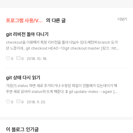
더보기
프로그램 사용/Version Control
의 다른 글
git 리비전 돌아 다니기
글 내용
checkout을 이용해서 특정 리비전을 돌아 다닐수 있다.예전에 branch 오가
던 느낌이네.. git checkout HEAD~10git checkout master [링크 : http
s://mytory.net/archives/10078]
0
0
2018. 10. 18.
git 상태 다시 읽기
글 내용
가끔(?) status 하면 새로 추가되거나 수정된 파일이 안뜰때가 있는데이거 해
주면 새로 읽어서 status에 뜨게 해준다. $ git update-index --again [링
크 : https://stackoverflow.com/questions/10006462/refresh-stag
0
0
2018. 9. 20.
ed-files]
이 블로그 인기글