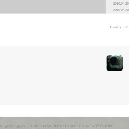
2010.04.20
2010.04.20
구차
Posted by
록
:
관리자
:
글쓰기
BLOG IS POWERED BY
DAUM
/ DESIGNED BY
TISTORY