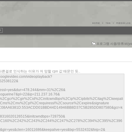
프로그램 사용/유튜브(you
걸로 인식하는 이유가 저 망할 cpn 값 때문인 듯..
.googlevideo.com/videoplayback?
52538122&
essl=yes&dur=478.244&mm=31%2C26&
oguelne7&pl=22&ip=211.237.16.76&
%2Cgcr%2Cgir%2Cid%2Cinitcwndbps%2Cip%2Cipbits%2Citag%2Ckeepali
%2Cmv%2Cpl%2Crequiressl%2Csource%2Cexpire&signature
C08AA6381D.553ACDD01BBD44D14946BB8D37C5B285DD807580&gcr=k
48316020126515&initcwndbps=728750&
%2C160%2C242%2C243%2C244%2C247%2C278%2C394%2C395%2C396
gir=yes&clen=16011686&keepalive=yes&txp=5532432&fvip=2&