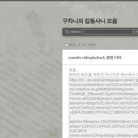
구차니의 잡동사니 모음
estbook
Admin
Write
2019. 3. 14. 14:06
youtube videoplayback 관련 URL
흐음...
여러개 패킷을 까본건 아니지만 캐시에서 다른
https://r2---sn-ab02a0nfpgxapox-jwwe7
source=youtube&ms=au%2Conr&mt=15
mv=m&id=o-ALgIWMfOrFHHMwZnmn-
TneMiQB_DBuam4C3gy0uXrNt3&requir
mn=sn-ab02a0nfpgxapox-jwwe7%2Csn-
sparams=aitags%2Cclen%2Cdur%2Cei
ve%2Clmt%2Cmime%2Cmm%2Cmn%2Cms
=E9FA7DEB837FF2931C1BBDF8A75C
r
&ipbits=0&expire=1552559810&lmt=15
aitags=133%2C134%2C135%2C136
%2C397&
mime=video%2Fmp4&itag=396&key=yt6&