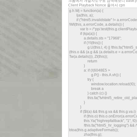
크롬에서 개발자도구로 검색해보니 base.js
Client Playback Nonce 줄여서 cpn
g.h.Wj = function(a) {
lja(this, a);
if ("html5.invalidstate" != a.errorCode 
!WI(this, a.errorCode, a.details)) {
var b = /^pp/.test(this.g.clientPlayb
if (kja(a)) {
a.details.sts = "17968";
if (YI(this)) {
g.U(this.l, 4) || !this.fa("html5_suspen
(this.o && (a.g && (a.details.e = a.errorC
Tw(a.details))), ZI(this));
return
}
a: if (!(6048E5 >
g.P() - this.A.vh)) {
try {
window.location.reload(!0);
break a
} catch (c) {}
this.fa("tvhtml5_retire_old_players"
}
}
if ($I(a) && this.g.va && this.g.va.i) 
if (this.o) this.o.onError(a.errorCod
this.Ya("highrepfallback", "1", !0)
!this.fa("html5_hr_logging") && /^hr/.
btoa(this.g.adaptiveFormats));
zha(this.g);