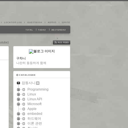
tube)
FEED
구차니
나란히 동등하게 함께
잡동사니
Programming
Linux
Linux API
Microsoft
Apple
embeded
하드웨어
이론 관련