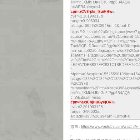
ei=YtqJXMbHJKeGs8IPgp6B4AQ&
c=WEB&alr=yes&
cpn=zCV8-pls_I8uiHHw
&
cver=2.20190313&
range=0-90603&
altitags=395%2C394&rn=1&rbuf=0
https://r2---sn-ab02a0nfpgxapox-jwwe7
source=youtube&ms=au%2Conr&mt=15
mv=m&id=o-ALgIWMfOrFHHMwZnmn-
TneMiQB_DBuam4C3gy0uXrNt3&requir
mn=sn-ab02a0nfpgxapox-jwwe7%2Csn-
sparams=aitags%2Cclen%2Cdur%2Cei
ve%2Clmt%2Cmime%2Cmm%2Cmn%2Cms
=E9FA7DEB837FF2931C1BBDF8A75C
r
&ipbits=0&expire=1552559810&lmt=15
aitags=133%2C134%2C135%2C136
%2C397&
mime=video%2Fmp4&itag=396&key=yt6&
ei=YtqJXMbHJKeGs8IPgp6B4AQ&
c=WEB&alr=yes&
cpn=naxiChjHuGyejORl
&
cver=2.20190313&
range=0-90603&
altitags=395%2C394&rn=1&rbuf=0
[링크 :
https://www.youtube.com/watch?
+