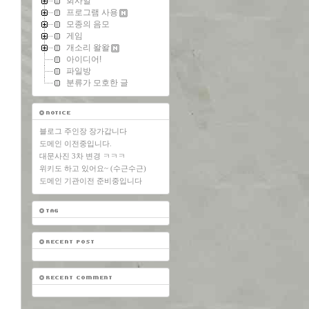
회사일
프로그램 사용
모종의 음모
게임
개소리 왈왈
아이디어!
파일방
분류가 모호한 글
블로그 주인장 장가갑니다
도메인 이전중입니다.
대문사진 3차 변경 ㅋㅋㅋ
위키도 하고 있어요~ (수근수근)
도메인 기관이전 준비중입니다