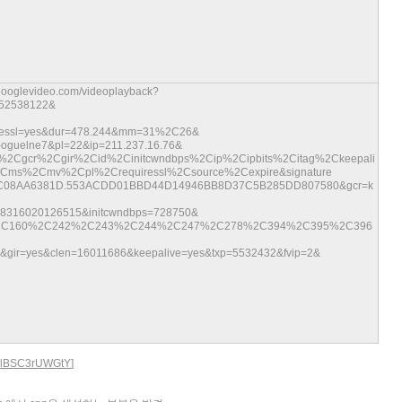
.googlevideo.com/videoplayback?
52538122&
essl=yes&dur=478.244&mm=31%2C26&
oguelne7&pl=22&ip=211.237.16.76&
%2Cgcr%2Cgir%2Cid%2Cinitcwndbps%2Cip%2Cipbits%2Citag%2Ckeepali
%2Cmv%2Cpl%2Crequiressl%2Csource%2Cexpire&signature
C08AA6381D.553ACDD01BBD44D14946BB8D37C5B285DD807580&gcr=k
48316020126515&initcwndbps=728750&
%2C160%2C242%2C243%2C244%2C247%2C278%2C394%2C395%2C396
gir=yes&clen=16011686&keepalive=yes&txp=5532432&fvip=2&
v=lBSC3rUWGtY
]