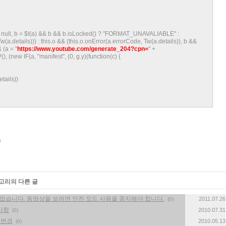
: null, b = $I(a) && b && b.isLocked() ? "FORMAT_UNAVALIABLE" :
details))) : this.o && (this.o.onError(a.errorCode, Tw(a.details)), b &&
 (a = "
https://www.youtube.com/generate_204?cpn=
" +
(), (new IF(a, "manifest", (0, g.y)(function(c) {
ails))
테고리의 다른 글
 없습니다. 동영상을 보려면 안전 모드 사용을 중지해야 합니다.
2011.07.26
(0)
경사항
2010.07.31
(0)
그 변경
2010.05.13
(0)