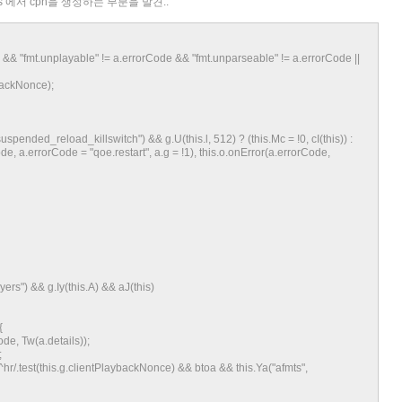
 에서 cpn을 생성하는 부분을 발견..
&& "fmt.unplayable" != a.errorCode && "fmt.unparseable" != a.errorCode ||
ackNonce);
ded_reload_killswitch") && g.U(this.l, 512) ? (this.Mc = !0, cI(this)) :
ode, a.errorCode = "qoe.restart", a.g = !1), this.o.onError(a.errorCode,
) && g.Iy(this.A) && aJ(this)
{
e, Tw(a.details));
;
test(this.g.clientPlaybackNonce) && btoa && this.Ya("afmts",