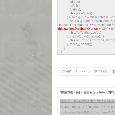
aI(this);
cI(this);
VI(this);
this.playVideo()
} else a.g ? (b = this.u ? this.u.B.o 
void 0, g.lI(this, a.errorCode, b, Tw(a.
"manifest.net.connect" == a.errorCode &&
this.g.clientPlaybackNonce
+ "&t=" + g.P
this.Ya("pathprobe", c)
}, this), (0, g.y)(function(c) {
this.onError(c.errorCode, Tw(c.det
}, this.o))).send()))
}
};
공감
구독하기
'
프로그램 사용
>
유튜브(youtube)
' 카
안전 모드를 사용하면 이 동영상을 볼 수
youtube gdata api / fmt_map 관련 변
youtube api 변동으로 인한 content 태