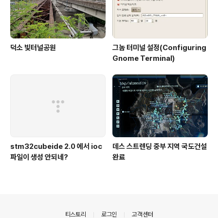
덕소 빛터널공원
그놈 터미널 설정(Configuring
Gnome Terminal)
stm32cubeide 2.0 에서 ioc
데스 스트렌딩 중부 지역 국도건설
파일이 생성 안되네?
완료
의안내
티스토리
로그인
고객센터