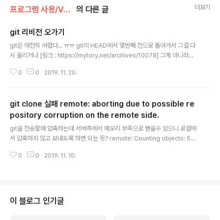
더보기
프로그램 사용/Version Control
의 다른 글
git 리비전 오가기
글 내용
git은 여전히 어렵다... ㅠㅠ git의 HEAD에서 몇번째 전으로 돌아가서 그걸 다
시 올리거나 [링크 : https://mytory.net/archives/10078] 그게 아니라면
특정 버전까지를 전부 지우는 것도 가능 한듯? [링크 :https://medium.com/
0
0
2019. 11. 20.
nonamedeveloper/초보용-git-되돌리기-reset-revert-d572b4cb0
bd5] + stash 영역이란걸 알아두면 편할 듯? 리비전 오갈때 잠시 저장해 둘
수 있는 곳 [링크 : https://medium.com/@pks2974/자주-사용하는-기
git clone 실패 remote: aborting due to possible re
초-git-명령어-정리하기-533b3689db81]
pository corruption on the remote side.
글 내용
git을 전송할때 압축하는데 서버측에서 메모리 부족으로 뻗을수 있으니 로컬에
서 압축하지 않고 보내도록 하면 되는 듯? remote: Counting objects: 500
44, done. remote: aborting due to possible repository corruptio
0
0
2019. 11. 10.
n on the remote side. fatal: 프로토콜 오류: 잘못된 묶음 헤더 Adding git
config --global pack.window "0" worked for me...along with follo
wing git config --global pack.windowMemory "100m" git config -
-global pack.packSizeLimit "100m" git config --global p..
이 블로그 인기글