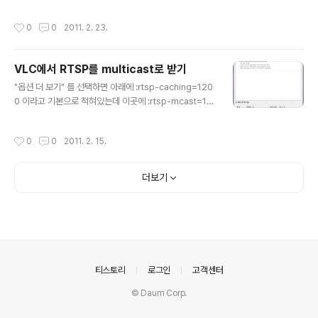
두"를 해주면된다. 고급보기의 입력-코덱을 선택하면 Soc
ks 프록시라고 나오는데.. 주소:포트 식으로 입력하라고 하
작성시간
0
0
2011. 2. 23.
는데 웬지 생소한 사용자 이름 / 암호.. 넌 모니? [링크 : htt
p://forum.videolan.org/viewtopic.php?f=14&t=1
1731] 테스트하려고 한 아이피 대역이 동일해서인지 실패
VLC에서 RTSP를 multicast로 받기
-_- 원격지의 녀석을 ssh 터널링으로 할 수 있는 방법은
글 내용
없는걸까?
"옵션 더 보기" 를 선택하면 아래에 :rtsp-caching=120
0 이라고 기본으로 적혀있는데 이곳에 :rtsp-mcast=1
이라는 구문을 넣어주면 rtsp로 작동된다(고 한다.) 도는지
안도는지는 모르겠지만.. 아무튼 동영상은 나오니... 아래는
작성시간
0
0
2011. 2. 15.
vlc의 자체 내장 옵션관련 문서
더보기
의안내
티스토리
로그인
고객센터
© Daum Corp.