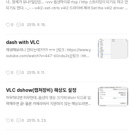
너.. 정체가 모냐?일단은... -vvv 옵션차이로 rtsp / http 스트리밍이 되기도 하고 안
되기도 한다. -_- --v4l2-set-ctrls v4l2 드라이버 제어 Set the v4l2 driver c
ontrols to the values specified using a comma separated list optional
ly encapsulated by curly braces (e.g.: {video_bitrate=6000000,audio
작성시간
0
0
2015. 9. 15.
_crc=0,stream_type=3} ). To list available controls, increase verbosit
y (-vvv) or use the v4l2-ctl application. --verbose-objects 어떤 객체가
디버그 메시지..
dash with VLC
글 내용
재생해보려니 안되는데?!?!?! ㅠㅠ [링크 : https://www.y
outube.com/watch?v=447-60cdu2s][링크 : htt
p://www-itec.uni-klu.ac.at/dash/?page_id=6]
작성시간
0
0
2015. 9. 11.
VLC dshow(캡쳐장비) 해상도 설정
글 내용
허무하다면 허무한데..옵션의 영상 크기에 WxH 식으로 입
력해주면 끝! 물론 카메라에서 지원하지 않는 해상도라면
에러를 뿜어내니 마음놓고(?) 설정하자
작성시간
0
0
2015. 5. 23.