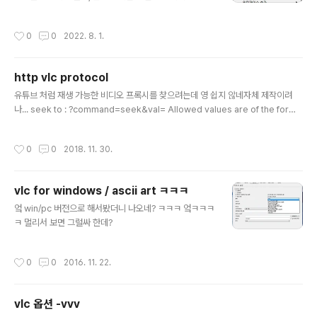
장된다. [링크 : https://www.groovypost.com/howt
o/record-your-webcam-vlc-media-player/]
작성시간
0
0
2022. 8. 1.
http vlc protocol
글 내용
유튜브 처럼 재생 가능한 비디오 프록시를 찾으려는데 영 쉽지 않네자체 제작이려
나... seek to : ?command=seek&val= Allowed values are of the form:
[+ or -][:][
작성시간
0
0
2018. 11. 30.
vlc for windows / ascii art ㅋㅋㅋ
글 내용
엌 win/pc 버전으로 해서봤더니 나오네? ㅋㅋㅋ 엌ㅋㅋㅋ
ㅋ 멀리서 보면 그럴싸 한데?
작성시간
0
0
2016. 11. 22.
vlc 옵션 -vvv
글 내용