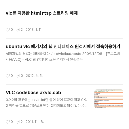
(H.264 니까) Step 5. 가장 중요한 설정은 "원본 비디오
트랙 유지" 비트 레이트와 프레임 레이트는 0으로 하면 원
vlc를 이용한 html rtsp 스트리밍 예제
본 비디오 그대로 받을 경우에는 의미가 없어지는 듯 하고
원본 비디오 유지 하지 않을 시 0 / 0 으로 설정하면 깨지는
듯 보이니 그닥... -_-
작성시간
0
2
2013. 1. 11.
ubuntu vlc 패키지의 웹 인터페이스 원격지에서 접속허용하기
글 내용
설정파일의 경로는 아래와 같다. /etc/vlc/lua/.hosts 2009/12/08 - [프로그램
사용/VLC] - VLC 웹 인터페이스 원격지에서 안될경우
작성시간
0
0
2012. 6. 5.
VLC codebase axvlc.cab
글 내용
0.9.2의 경우에는 axvlc.inf만 들어 있어 용량이 작고 0.9.
2 버전을 별도로 다운로드 받아 설치하도록 되어 있다. 0.
8.2는 다운로드 받도록 되어 있지만, 용량도 크고 구버전
인데다가.. 이글을 쓰는 시점에 최신버전은 1.1.9 인데 H.2
작성시간
0
2
2011. 11. 18.
64 라던가 이런게 무리없이 지원이 될지도 미지수.. [링크
: http://download.videolan.org/pub/videolan/vlc/