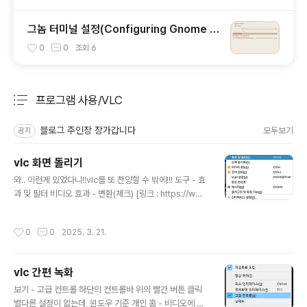
그놈 터미널 설정(Configuring Gnome T
erminal)
0
0
조회
6
프로그램 사용/VLC
분류 전체보기
주요 글 목록
블로그 주인장 장가갑니다
모두보기
공지
vlc 화면 돌리기
글 내용
와.. 이런게 있었다니!!vlc를 또 찬양할 수 밖에!!! 도구 - 효
과 및 필터 비디오 효과 - 변환(체크) [링크 : https://ww
w.animaker.com/hub/rotate-video-in-vlc/]
작성시간
0
0
2025. 3. 21.
vlc 간편 녹화
글 내용
보기 - 고급 컨트롤 하단의 컨트롤바 위의 빨간 버튼 클릭
별다른 설정이 없는데, 윈도우 기준 개인 홈 - 비디오에 저