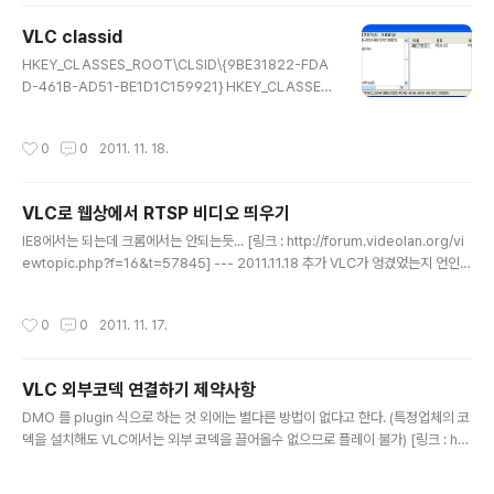
0.9.2/win32/]
VLC classid
글 내용
HKEY_CLASSES_ROOT\CLSID\{9BE31822-FDA
D-461B-AD51-BE1D1C159921} HKEY_CLASSES
_ROOT\CLSID\{E23FE9C6-778E-49D4-B537-3
8FCDE4887D8} [링크 : http://msdn.microsoft.co
작성시간
0
0
2011. 11. 18.
m/en-us/library/ms970651.aspx]
VLC로 웹상에서 RTSP 비디오 띄우기
글 내용
IE8에서는 되는데 크롬에서는 안되는듯... [링크 : http://forum.videolan.org/vi
ewtopic.php?f=16&t=57845] --- 2011.11.18 추가 VLC가 엉겼었는지 언인스
톨 후에 다시 깔고 나니 크롬에서도 문제없이 된다 -ㅁ-
작성시간
0
0
2011. 11. 17.
VLC 외부코덱 연결하기 제약사항
글 내용
DMO 를 plugin 식으로 하는 것 외에는 별다른 방법이 없다고 한다. (특정업체의 코
덱을 설치해도 VLC에서는 외부 코덱을 끌어올수 없으므로 플레이 불가) [링크 : htt
p://forum.videolan.org/viewtopic.php?f=14&t=56789] [링크 : http://for
um.videolan.org/viewtopic.php?f=7&t=53304] DMO는 Directx Media
작성시간