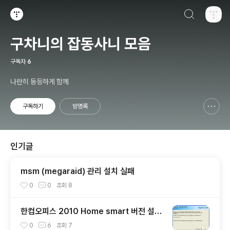
검색하기
티스토리
구차니의 잡동사니 모음
구독자
6
나란히 동등하게 함께
구독하기
방명록
신고하기 레이어
열기
인기글
msm (megaraid) 관리 설치 실패
0
0
조회
8
한컴오피스 2010 Home smart 버전 설치
기 + 사용기
0
6
조회
7