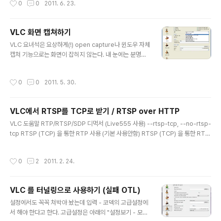
0
0
2011. 6. 23.
Object 의 약자인듯? [링크 : http://telnet.or.kr/directx/htm/dmowrapperfil
ter.htm]
VLC 화면 캡쳐하기
글 내용
VLC 요녀석은 요상하게(!) open capture나 윈도우 자체
캡쳐 기능으로는 화면이 잡히지 않는다. 내 눈에는 분명히
보이는데 캡쳐만 하면 안보인단 말이지 -_- 아무튼, 이녀석
을 간단하게 해결하려면 성능 저하를 감수하고 비디오 설
작성시간
0
0
2011. 5. 30.
정의 출력을 "Windows GDI 영상 출력"으로 해주면 된
다. 자~~~알 나온다!
VLC에서 RTSP를 TCP로 받기 / RTSP over HTTP
글 내용
VLC 도움말 RTP/RTSP/SDP 디먹서 (Live555 사용) --rtsp-tcp, --no-rtsp-
tcp RTSP (TCP) 을 통한 RTP 사용 (기본 사용안함) RTSP (TCP) 을 통한 RTP
사용 (기본 사용안함) --rtp-client-port= 클라이언트 포트 세션의 RTP 소스에 사
용하는 포트 --rtsp-mcast, --no-rtsp-mcast RTSP 을 통한 RTP 멀티캐스트
작성시간
0
2
2011. 2. 24.
강제 (기본 사용안함) RTSP 을 통한 RTP 멀티캐스트 강제 (기본 사용안함) --rtsp
-http, --no-rtsp-http HTTP 을 통한 RTSP 및 RTP 터널 (기본 사용안함) HT
TP 을 통한 RTSP 및 RTP 터널 (기본 사용안함) --rtsp-http-port= HTTP 터
VLC 를 터널링으로 사용하기 (실패 OTL)
널 포트..
글 내용
설정에서도 꼭꼭 쳐박아 놨는데 입력 - 코덱의 고급설정에
서 해야 한다고 한다. 고급설정은 아래의 "설정보기 - 모