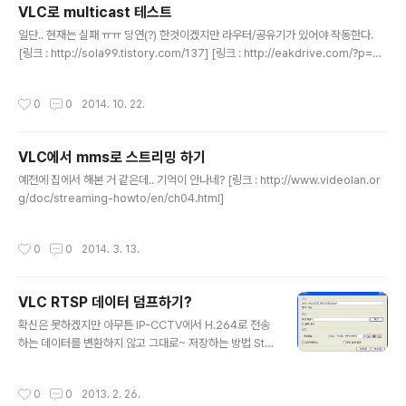
VLC로 multicast 테스트
글 내용
일단.. 현재는 실패 ㅠㅠ 당연(?) 한것이겠지만 라우터/공유기가 있어야 작동한다.
[링크 : http://sola99.tistory.com/137] [링크 : http://eakdrive.com/?p=44
0] +2018.02.08[링크 : https://force44.blog.me/220624666300]
작성시간
0
0
2014. 10. 22.
VLC에서 mms로 스트리밍 하기
글 내용
예전에 집에서 해본 거 같은데.. 기억이 안나네? [링크 : http://www.videolan.or
g/doc/streaming-howto/en/ch04.html]
작성시간
0
0
2014. 3. 13.
VLC RTSP 데이터 덤프하기?
글 내용
확신은 못하겠지만 아무튼 IP-CCTV에서 H.264로 전송
하는 데이터를 변환하지 않고 그대로~ 저장하는 방법 Ste
p 1. 미디어 - 변환/저장 Step 2. 네트워크 RTSP 주소 입
력 Step 3. 설정 프로파일 새로 추가 / 혹은 변경 Step 4.
작성시간
0
0
2013. 2. 26.
캡슐화는 멀 하던 크게 상관없을 듯 한데 일단 MPEG-TS