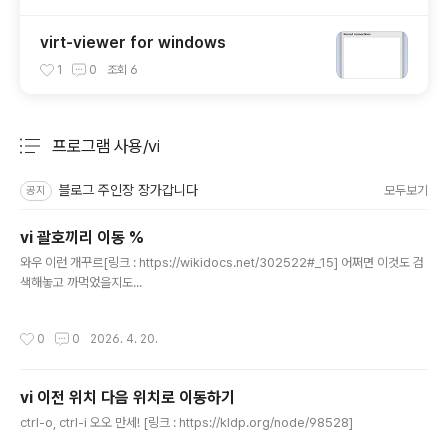
virt-viewer for windows
1
0
조회
6
프로그램 사용/vi
분류 전체보기
주요 글 목록
블로그 주인장 장가갑니다
모두보기
공지
vi 괄호끼리 이동 %
글 내용
와우 이런 개꾸르[링크 : https://wikidocs.net/302522#_15] 어쩌면 이것도 검
색해놓고 까먹었을지도...
작성시간
0
0
2026. 4. 20.
vi 이전 위치 다음 위치로 이동하기
글 내용
ctrl-o, ctrl-i 오오 만세! [링크 : https://kldp.org/node/98528]