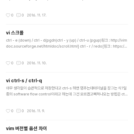
e. When a count is used, do it that many times. *]c* ]c Jump forwards
to the next start of a change. When a count is used, do it that many ti
작성시간
0
0
2016. 11. 17.
mes. It is an error if there is no change for the cursor to move to. 4. D
iff copying *copy-diffs* *E99* *E100* *E101* *E102*..
vi 스크롤
글 내용
ctrl - e (down) / ctrl - d(pgdn)ctrl - y (up) / ctrl-u (pgup)링크 : http://vim
doc.sourceforge.net/htmldoc/scroll.html] ctrl - r / redo[링크 : https://k
ldp.org/node/113993]
작성시간
0
0
2016. 11. 10.
vi ctrl-s / ctrl-q
글 내용
아무 생각없이 습관적으로 저장한다고 ctrl-s 하면 멈추는데터미널을 잠그는 식?일
종의 software flow control이라고 하는데 그건 모르겠고빠져나오는 방법은 ctrl
-q C-s enables terminal scroll lock. Which prevents your terminal fro
m scrolling (By sending an "XOFF" signal to pause the output of the s
작성시간
0
0
2016. 11. 9.
oftware).C-q disables the scroll lock. Resuming terminal scrolling (By
sending an "XON" signal to resume the output of the software).[링크 :
http://unix.stackexcha..
vim 버전별 옵션 차이
글 내용