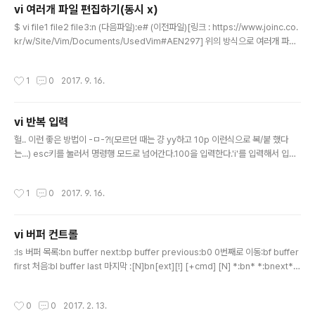
vi 여러개 파일 편집하기(동시 x)
글 내용
$ vi file1 file2 file3:n (다음파일):e# (이전파일)[링크 : https://www.joinc.co.
kr/w/Site/Vim/Documents/UsedVim#AEN297] 위의 방식으로 여러개 파일
을 열면 버퍼로 열리기에(윈도우 1, 버퍼 3) 버퍼 제어를 해야 한다.:ls (버퍼목록):b0
(0번째 버퍼로 이동):bp (이전 버퍼로 이동):bn (다음 버퍼로 이동):bw (버퍼 저장
작성시간
1
0
2017. 9. 16.
후 닫기)[링크 : http://mintnlatte.tistory.com/171] [링크 : http://vimdoc.sou
rceforge.net/htmldoc/usr_07.html] +:E는 edit이 아닌 explore인데 이거 열
고 :q하면 vi가 종료된다 -ㅁ-:bd로 explore buffer를..
vi 반복 입력
글 내용
헐.. 이런 좋은 방법이 -ㅁ-?!(모르던 때는 걍 yy하고 10p 이런식으로 복/붙 했다
는...) esc키를 눌러서 명령행 모드로 넘어간다.100을 입력한다.'i'를 입력해서 입력
모드로 들어간다.반복할 문자인 1을 입력한다.esc키를 눌러서 다시 명령행 모드로
넘어간다.1초 정도 기달려보자. [링크 : https://www.joinc.co.kr/w/Site/Vim/D
작성시간
1
0
2017. 9. 16.
ocuments/UsedVim]
vi 버퍼 컨트롤
글 내용
:ls 버퍼 목록:bn buffer next:bp buffer previous:b0 0번째로 이동:bf buffer
first 처음:bl buffer last 마지막 :[N]bn[ext][!] [+cmd] [N] *:bn* *:bnext* *
E87* Go to [N]th next buffer in buffer list. [N] defaults to one. Wraps
around the end of the buffer list. See |:buffer-!| for [!]. Also see ||+cm
작성시간
0
0
2017. 2. 13.
d|. If you are in a help buffer, this takes you to the next help buffer (if t