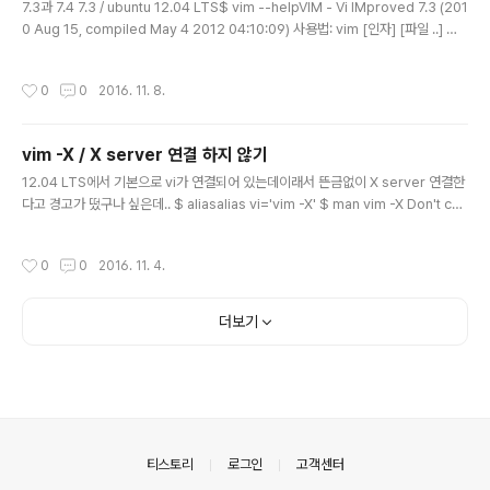
7.3과 7.4 7.3 / ubuntu 12.04 LTS$ vim --helpVIM - Vi IMproved 7.3 (201
0 Aug 15, compiled May 4 2012 04:10:09) 사용법: vim [인자] [파일 ..] 주
어진 파일 고치기 혹은: vim [인자] - 표준입력에서 텍스트 읽기 혹은: vim [인자] -t
tag 태그가 정의된 위치에서 파일 고치기 혹은: vim [인자] -q [에러파일] 첫 번째
작성시간
0
0
2016. 11. 8.
에러가 난 파일 고치기 인자: -- 이 뒤에는 파일 이름만 -g GUI로 실행 ("gvim"과
같음) -f 혹은 --nofork 포그라운드: GUI로 시작할 때 fork하지 말 것 -v Vi 상태
("vi"와 같음) -e Ex 상태 ("ex"와 같음) -s 조용한 (배치) 상태 ("e..
vim -X / X server 연결 하지 않기
글 내용
12.04 LTS에서 기본으로 vi가 연결되어 있는데이래서 뜬금없이 X server 연결한
다고 경고가 떴구나 싶은데.. $ aliasalias vi='vim -X' $ man vim -X Don't co
nnect to the X server. Shortens startup time in a terminal, but the win
dow title and clipboard will not be used. 도대체 왜 이걸 기본으로 해둔거
작성시간
0
0
2016. 11. 4.
지?[링크 : http://stackoverflow.com/questions/12961680/why-does-vi
m-connect-to-x-by-default]
더보기
의안내
티스토리
로그인
고객센터