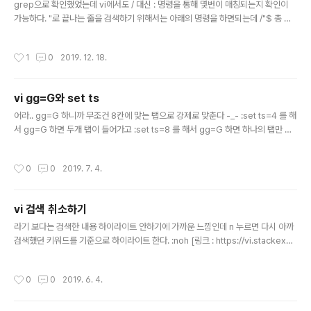
grep으로 확인했었는데 vi에서도 / 대신 : 명령을 통해 몇번이 매칭되는지 확인이
가능하다. "로 끝나는 줄을 검색하기 위해서는 아래의 명령을 하면되는데 /"$ 총 몇
줄이 매칭되는지 보려면 아래와 같이 :로 시작해서 하면된다. :%s/"$//n [링크 : htt
ps://recordar.tistory.com/entry/vi-문자열-검색-갯수]
작성시간
1
0
2019. 12. 18.
vi gg=G와 set ts
글 내용
어라.. gg=G 하니까 무조건 8칸에 맞는 탭으로 강제로 맞춘다 -_- :set ts=4 를 해
서 gg=G 하면 두개 탭이 들어가고 :set ts=8 를 해서 gg=G 하면 하나의 탭만 들
어간다. 어떻게 손을 봐야하지?
작성시간
0
0
2019. 7. 4.
vi 검색 취소하기
글 내용
라기 보다는 검색한 내용 하이라이트 안하기에 가까운 느낌인데 n 누르면 다시 아까
검색했던 키워드를 기준으로 하이라이트 한다. :noh [링크 : https://vi.stackexch
ange.com/questions/184/]
작성시간
0
0
2019. 6. 4.