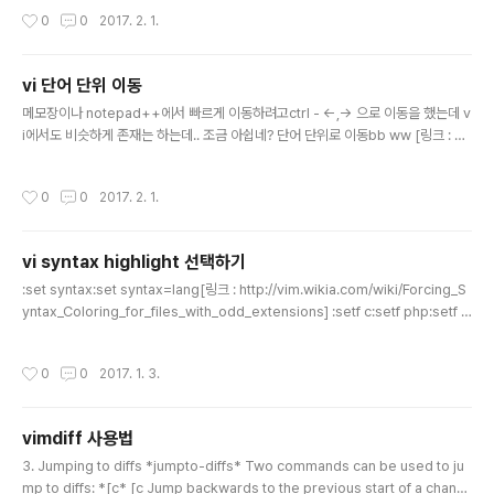
verflow.com/.../how-to-copy-from-current-position-to-end-of-line-i
작성시간
0
0
2017. 2. 1.
n-vi]
vi 단어 단위 이동
글 내용
메모장이나 notepad++에서 빠르게 이동하려고ctrl - ←,→ 으로 이동을 했는데 v
i에서도 비슷하게 존재는 하는데.. 조금 아쉽네? 단어 단위로 이동bb ww [링크 : htt
p://soooprmx.com/wp/archives/2777]
작성시간
0
0
2017. 2. 1.
vi syntax highlight 선택하기
글 내용
:set syntax:set syntax=lang[링크 : http://vim.wikia.com/wiki/Forcing_S
yntax_Coloring_for_files_with_odd_extensions] :setf c:setf php:setf x
ml[링크 : http://jamesreubenknowles.com/set-vim-syntax-language-
270]
작성시간
0
0
2017. 1. 3.
vimdiff 사용법
글 내용
3. Jumping to diffs *jumpto-diffs* Two commands can be used to ju
mp to diffs: *[c* [c Jump backwards to the previous start of a chang