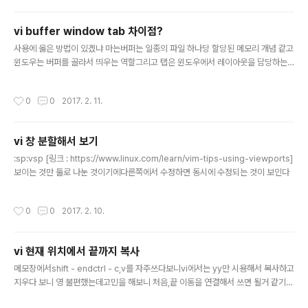
here is one). Similarly, if you are in a..
vi buffer window tab 차이점?
글 내용
사용에 옳은 방법이 있겠냐 마는버퍼는 일종의 파일 하나당 할당된 메모리 개념 같고
윈도우는 버퍼를 골라서 띄우는 역할그리고 탭은 윈도우에서 레이아웃을 담당하는
역할이라고 하는데솔찍히 탭 + 윈도우로 쓰긴 또 에러고가장 무난한건 윈도우 여러
개 분할해서 버퍼 골라가며 쓰는거? [링크 : http://bakyeono.net/post/2015-0
작성시간
0
0
2017. 2. 11.
8-13-vim-tab-madness-translate.html] [링크 : https://sanctum.geek.n
z/arabesque/buffers-windows-tabs/][링크 : http://stackoverflow.co
m/questions/26708822/why-do-vim-experts-prefer-buffers-over-t
vi 창 분할해서 보기
abs]
글 내용
:sp:vsp [링크 : https://www.linux.com/learn/vim-tips-using-viewports]
보이는 것만 둘로 나눈 것이기에다른쪽에서 수정하면 동시에 수정되는 것이 보인다
작성시간
0
0
2017. 2. 10.
vi 현재 위치에서 끝까지 복사
글 내용
메모장에서shift - endctrl - c,v를 자주쓰다보니vi에서는 yy만 시용해서 복사하고
지우다 보니 영 불편했는데고민을 해보니 처음,끝 이동을 연결해서 쓰면 될거 같기도
하네?! y% 지금부터 끝까지 복사y^ 처음부터 지금까지 복사 [링크 : http://stacko