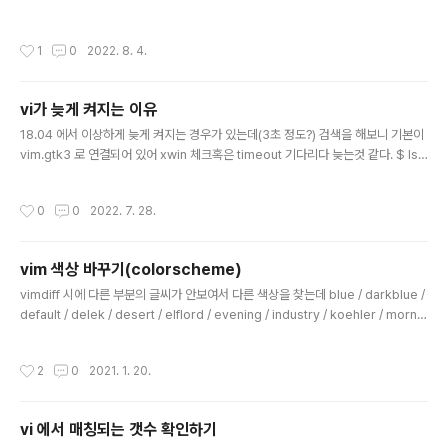
작성시간
1
0
2022. 8. 4.
vi가 늦게 켜지는 이유
글 내용
18.04 에서 이상하게 늦게 켜지는 경우가 있는데(3초 정도?) 검색을 해보니 기본이
vim.gtk3 로 연결되어 있어 xwin 체크혹은 timeout 기다리다 늦는것 같다. $ ls -
al /usr/bin/vim lrwxrwxrwx 1 root root 21 5월 13 2021 /usr/bin/vim -> /
etc/alternatives/vim $ ls -al /etc/alternatives/vim lrwxrwxrwx 1 root r
작성시간
0
0
2022. 7. 28.
oot 17 9월 15 2021 /etc/alternatives/vim -> /usr/bin/vim.gtk3 $ ls -al /
usr/bin/vim. vim.basic vim.gtk3 vim.tiny [링크 : https://pinocc.tistory.c
om/173] 아래..
vim 색상 바꾸기(colorscheme)
글 내용
vimdiff 시에 다른 부분의 글씨가 안보여서 다른 색상을 찾는데 blue / darkblue /
default / delek / desert / elflord / evening / industry / koehler / mornin
g / murphy pablo / peachpuff / ron / shine / slate / torte / zellner 정도가
있는데 좀 찾아봐야 할 듯.. 몇개는 너무 칙칙하고 몇개는 너무 눈 아프고 ㅠㅠ color
작성시간
2
0
2021. 1. 20.
scheme [링크 : https://stackoverflow.com/questions/7331940/how-t
o-get-the-list-of-all-installed-color-schemes-in-vim] + 개인적으로 to
rte가 가장 무난한듯.
vi 에서 매칭되는 갯수 확인하기
글 내용