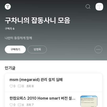
검색하기
티스토리
구차니의 잡동사니 모음
구독자
6
나란히 동등하게 함께
구독하기
방명록
신고하기 레이어
열기
인기글
msm (megaraid) 관리 설치 실패
0
0
조회
8
한컴오피스 2010 Home smart 버전 설치
기 + 사용기
0
6
조회
7