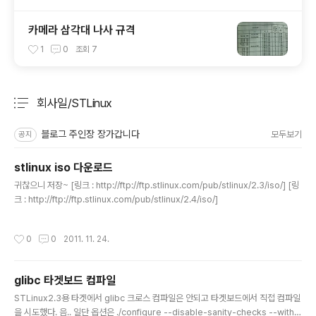
카메라 삼각대 나사 규격
1
0
조회
7
회사일/STLinux
분류 전체보기
주요 글 목록
블로그 주인장 장가갑니다
모두보기
공지
stlinux iso 다운로드
글 내용
귀찮으니 저장~ [링크 : http://ftp://ftp.stlinux.com/pub/stlinux/2.3/iso/] [링
크 : http://ftp://ftp.stlinux.com/pub/stlinux/2.4/iso/]
작성시간
0
0
2011. 11. 24.
glibc 타겟보드 컴파일
글 내용
STLinux2.3용 타겟에서 glibc 크로스 컴파일은 안되고 타겟보드에서 직접 컴파일
을 시도했다. 음.. 일단 옵션은 ./configure --disable-sanity-checks --witho