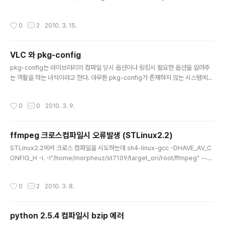
ut-selinux 두가지를 주고 했다. --disable-sanity-checks 를 하지 않으면 ***
On GNU/Linux systems the GNU C Library should not be installed into
작성시간
0
2
2010. 3. 15.
*** /usr/local since this might make your system totally unusable. **
* We strongly advise to use a different prefix. For details read the FA
Q. *** If you reall..
VLC 와 pkg-config
글 내용
pkg-config는 라이브러리의 컴파일 당시 옵션이나 링킹시 필요한 옵션을 알려주
는 역활을 하는 녀석이라고 한다. 아무튼 pkg-config가 존재하지 않는 시스템에서
(예를 들어 STLinux Target) vlc를 컴파일하려고 하니 에러가 발생한다(Fedora
Core 6에는 존재한다.) 이러니 별별 변수를 다 쓰고 /usr/local/lib/pkg-config/
작성시간
0
0
2010. 3. 9.
*.pc 파일까지 복사해줘도 안되지 ㄱ- vlc 컴파일 옵션중 # ./configure --help |
grep AVCODEC AVCODEC_CFLAGS C compiler flags for AVCODEC, o
verriding pkg-config AVCODEC_LIBS linker flags for AVCODEC, overr
ffmpeg 크로스컴파일시 오류발생 (STLinux2.2)
iding pkg-..
글 내용
STLinux2.2에서 크로스 컴파일을 시도하는데 sh4-linux-gcc -DHAVE_AV_C
ONFIG_H -I. -I"/home/morpheuz/st7109/target_ori/root/ffmpeg" --sy
sroot=/home/morpheuz/st7109/target_ori -D_ISOC99_SOURCE -D_P
OSIX_C_SOURCE=200112 -D_FILE_OFFSET_BITS=64 -D_LARGEFILE_
작성시간
0
2
2010. 3. 8.
SOURCE -std=c99 -fomit-frame-pointer -g -Wdeclaration-after-stat
ement -Wall -Wno-switch -Wdisabled-optimization -Wpointer-arith -
Wredundant-decls -Wno-pointer-sign..
python 2.5.4 컴파일시 bzip 에러
글 내용