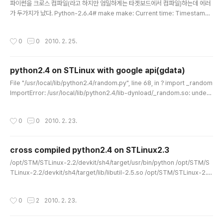
파이썬을 크로스 컴파일(라고 하지만 엄밀하게는 타겟보드에서 컴파일)하는데 에러
가 두가지가 났다. Python-2.6.4# make make: Current time: Timestamp
out of range; substituting 1970-01-01 00:00:00 make: Warning: File `
Makefile' has modification time 1.3e+09 s in the future running build r
작성시간
0
0
2010. 2. 25.
unning build_ext INFO: Can't locate Tcl/Tk libs and/or headers buildin
g 'termios' extension gcc -pthread -fPIC -fno-strict-aliasing -DNDEB
UG -g -fwrapv -O3 ..
python2.4 on STLinux with google api(gdata)
글 내용
File "/usr/local/lib/python2.4/random.py", line 68, in ? import _random
ImportError: /usr/local/lib/python2.4/lib-dynload/_random.so: undefi
ned symbol: _PyArg_NoKeywords 요런 에러를 뱉어주시길래 먼가해서 한참
을 골머리를 데굴데굴 굴려보았는데.. STLinux2.3 패키지에서 그냥 /usr/lib/pyth
작성시간
0
0
2010. 2. 23.
on2.4 하위 폴더를 전부 교체 해주면된다. 아무래도 다른 버전과 꼬이거나 _error.
so 파일에서 엉긴듯 (다른 이야기는 2.3과 2.4가 중복설치되면 그럴수도 있다고 한
다.) (이유는 모르겠지만, 2.4가 제대로 작동되는 기본 STLinux2.3 타켓에서는 _e
cross compiled python2.4 on STLinux2.3
rro..
글 내용
/opt/STM/STLinux-2.2/devkit/sh4/target/usr/bin/python /opt/STM/S
TLinux-2.2/devkit/sh4/target/lib/libutil-2.5.so /opt/STM/STLinux-2.2/
devkit/sh4/target/lib/libutil.so.1 -> libutil-2.5.so /opt/STM/STLinux-2.
2/devkit/sh4/target/usr/lib/python2.4/ 아.. 미리 찾아볼껄 왜 이 삽질을 했을
작성시간
0
2
2010. 2. 23.
까 ㅠ.ㅠ