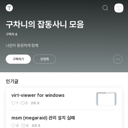
검색하기
티스토리
구차니의 잡동사니 모음
구독자
6
나란히 동등하게 함께
구독하기
방명록
신고하기 레이어
열기
인기글
virt-viewer for windows
1
0
조회
8
msm (megaraid) 관리 설치 실패
0
0
조회
8