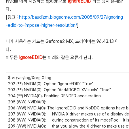
Nvidia 에서 지원하는 option으로
IgnoreEDID
라는 것이 존재한
다.
[링크 :
http://baudizm.blogsome.com/2005/09/27/ignoring
-edid-to-impose-higher-resolution/
]
내가 사용하는 카드는 Geforce2 MX, 드라이버는 96.43.13 이
다.
아무튼
IgnoreEDID
는 아래와 같은 오류가 난다.
$ vi /var/log/Xorg.0.log
202 (**) NVIDIA(0): Option "IgnoreEDID" "True"
203 (**) NVIDIA(0): Option "AddARGBGLXVisuals" "True"
204 (**) NVIDIA(0): Enabling RENDER acceleration
205 (WW) NVIDIA(0):
206 (WW) NVIDIA(0): The IgnoreEDID and NoDDC options have 
207 (WW) NVIDIA(0): NVIDIA X driver makes use of a display de
208 (WW) NVIDIA(0): during construction of its modePool. It 
209 (WW) NVIDIA(0): that you allow the X driver to make use of