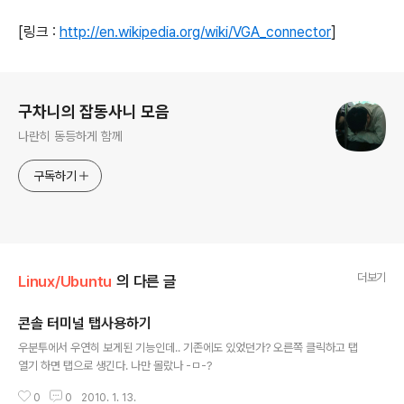
[링크 :
http://en.wikipedia.org/wiki/VGA_connector
]
로그 정보
구차니의 잡동사니 모음
나란히 동등하게 함께
구독하기
더보기
Linux/Ubuntu
의 다른 글
콘솔 터미널 탭사용하기
글 내용
우분투에서 우연히 보게된 기능인데.. 기존에도 있었던가? 오른쪽 클릭하고 탭
열기 하면 탭으로 생긴다. 나만 몰랐나 -ㅁ-?
0
0
2010. 1. 13.