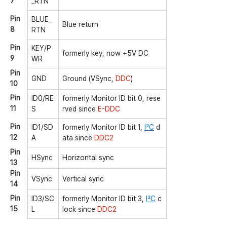
7
_RTN
Pin
BLUE_
Blue return
8
RTN
Pin
KEY/P
formerly key, now +5V DC
9
WR
Pin
GND
Ground (VSync,
DDC
)
10
Pin
ID0/RE
formerly Monitor ID bit 0, rese
11
S
rved since
E-DDC
Pin
ID1/SD
formerly Monitor ID bit 1,
I²C
d
12
A
ata since
DDC2
Pin
HSync
Horizontal sync
13
Pin
VSync
Vertical sync
14
Pin
ID3/SC
formerly Monitor ID bit 3,
I²C
c
15
L
lock since
DDC2