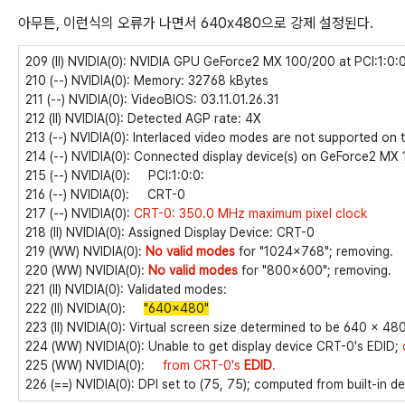
아무튼, 이런식의 오류가 나면서 640x480으로 강제 설정된다.
209 (II) NVIDIA(0): NVIDIA GPU GeForce2 MX 100/200 at PCI:1:0:
210 (--) NVIDIA(0): Memory: 32768 kBytes
211 (--) NVIDIA(0): VideoBIOS: 03.11.01.26.31
212 (II) NVIDIA(0): Detected AGP rate: 4X
213 (--) NVIDIA(0): Interlaced video modes are not supported on 
214 (--) NVIDIA(0): Connected display device(s) on GeForce2 MX
215 (--) NVIDIA(0): PCI:1:0:0:
216 (--) NVIDIA(0): CRT-0
217 (--) NVIDIA(0):
CRT-0: 350.0 MHz maximum pixel clock
218 (II) NVIDIA(0): Assigned Display Device: CRT-0
219 (WW) NVIDIA(0):
No valid modes
for "1024x768"; removing.
220 (WW) NVIDIA(0):
No valid modes
for "800x600"; removing.
221 (II) NVIDIA(0): Validated modes:
222 (II) NVIDIA(0):
"640x480"
223 (II) NVIDIA(0): Virtual screen size determined to be 640 x 48
224 (WW) NVIDIA(0): Unable to get display device CRT-0's EDID;
225 (WW) NVIDIA(0):
from CRT-0's
EDID
.
226 (==) NVIDIA(0): DPI set to (75, 75); computed from built-in de