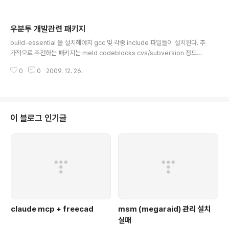
우분투 개발관련 패키지
글 내용
build-essential 을 설치해야지 gcc 및 각종 include 파일들이 설치된다. 추
가적으로 추천하는 패키지는 meld codeblocks cvs/subversion 정도면
충분?! [링크 : http://mwultong.blogspot.com/2006/10/gcc-c-ubunt
0
0
2009. 12. 26.
u-linux-gcc-install.html]
이 블로그 인기글
claude mcp + freecad
msm (megaraid) 관리 설치
실패