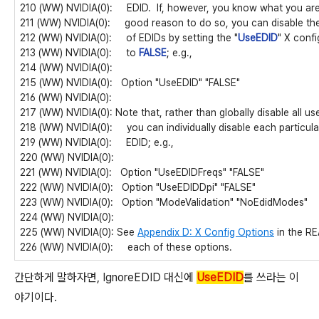
210 (WW) NVIDIA(0): EDID. If, however, you know what you are
211 (WW) NVIDIA(0): good reason to do so, you can disable the 
212 (WW) NVIDIA(0): of EDIDs by setting the "
UseEDID
" X conf
213 (WW) NVIDIA(0): to
FALSE
; e.g.,
214 (WW) NVIDIA(0):
215 (WW) NVIDIA(0): Option "UseEDID" "FALSE"
216 (WW) NVIDIA(0):
217 (WW) NVIDIA(0): Note that, rather than globally disable all us
218 (WW) NVIDIA(0): you can individually disable each particula
219 (WW) NVIDIA(0): EDID; e.g.,
220 (WW) NVIDIA(0):
221 (WW) NVIDIA(0): Option "UseEDIDFreqs" "FALSE"
222 (WW) NVIDIA(0): Option "UseEDIDDpi" "FALSE"
223 (WW) NVIDIA(0): Option "ModeValidation" "NoEdidModes"
224 (WW) NVIDIA(0):
225 (WW) NVIDIA(0): See
Appendix D: X Config Options
in the RE
226 (WW) NVIDIA(0): each of these options.
간단하게 말하자면, IgnoreEDID 대신에
UseEDID
를 쓰라는 이
야기이다.