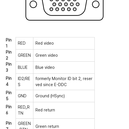
Pin
RED
Red video
1
Pin
GREEN
Green video
2
Pin
BLUE
Blue video
3
Pin
ID2/RE
formerly Monitor ID bit 2, reser
4
S
ved since E-DDC
Pin
GND
Ground (HSync)
5
Pin
RED_R
Red return
6
TN
Pin
GREEN
Green return