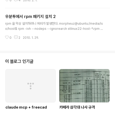
0
4
2010. 2. 1.
리고 /etc/grub.d 로 나뉘는데, 수정은 /etc/default/grub를 한뒤, sudo up
date-grub로 설정을 변경해준다. [링크 : http://www.simdoly.com/393
5] GRUB_CMDLINE_LINUX_DEFAULT="quiet splash" 라는 문구가 기
우분투에서 rpm 패키지 설치 2
본인데, vga=791 를 추가해준다. 791의 의미는 1024x768에 16bit color
글 내용
의 framebuffer를 생..
rpm 을 막상 설치하려니 에러가 발생한다. morpheuz@ubuntu:/media/is
o/host$ rpm -ivh --nodeps --ignorearch stlinux22-host-*.rpm rp
m: please use alien to install rpm packages on Debian, if you are
0
2
2010. 1. 29.
really sure use --force-debian switch. See README.Debian for
more details. Fedora쪽 도움말에는 이러한 옵션이 안나오고, --help 에도
나오지 않는다. [링크 : http://linux.die.net/man/8/rpm] Ubuntu에 rpm
설치후 --help를 해보니 $ rpm --help 설치/업그레이드/삭제 옵션: --a..
이 블로그 인기글
claude mcp + freecad
카메라 삼각대 나사 규격