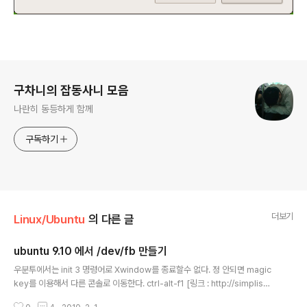
로그 정보
구차니의 잡동사니 모음
나란히 동등하게 함께
구독하기
더보기
Linux/Ubuntu
의 다른 글
ubuntu 9.10 에서 /dev/fb 만들기
글 내용
우분투에서는 init 3 명령어로 Xwindow를 종료할수 없다. 정 안되면 magic
key를 이용해서 다른 콘솔로 이동한다. ctrl-alt-f1 [링크 : http://simplism.
kr/wordpress/?p=258] grub2는 /boot/grub 와 /etc/default/grub 그