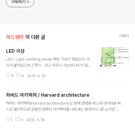
구독하기
더보기
하드웨어
의 다른 글
LED 극성
글 내용
LED : Light-emitting diode 매번 극성이 헷갈린다. 다
리가 붙어있으면 긴쪽이 - 라고 외우고 사는데 다리가 잘리
거나 이미 붙어있는넘 재활용할때는 회로를 보거나 부품을
0
0
2010. 6. 10.
자세 히보는수 밖에 없다. 다리가 짧거나, 면적이 크면 - 극
이다. 다리가 길거나, 면적이 작으면 + 극이다. [링크 : htt
p://en.wikipedia.org/wiki/Light-emitting_diode]
하버드 아키텍쳐 / Harvard architecture
[링크 : http://ko.wikipedia.org /wiki/발광_다이오드]
글 내용
하버드 아키텍처(Harvard architecture)는 본래 명령용 버스와 데이터용 버
스로 물리적으로 분할한 컴퓨터 아키텍처를 나타내는 용어이다. (폰 노이만 구
조와 대비시킨 용어이기도 하다). [링크 : http://ko.wikipedia.org /wiki/하
1
0
2010. 5. 10.
버드_아키텍쳐] [링크 : http://en.wikipedia.org/wiki/Harvard_architec
ture] AVR에서 하버드 아키텍쳐라는 이야기가 나오길래 문득 기억이 나서 검
색한 내용.